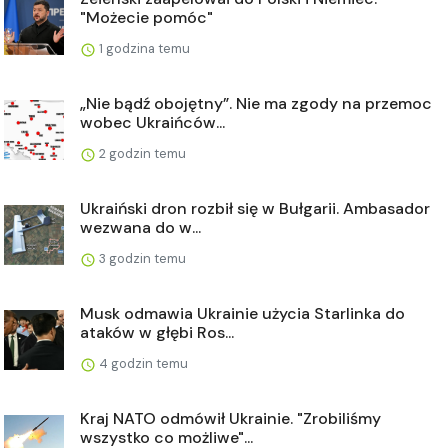
"Możecie pomóc"
1 godzina temu
„Nie bądź obojętny”. Nie ma zgody na przemoc
wobec Ukraińców...
2 godzin temu
Ukraiński dron rozbił się w Bułgarii. Ambasador
wezwana do w...
3 godzin temu
Musk odmawia Ukrainie użycia Starlinka do
ataków w głębi Ros...
4 godzin temu
Kraj NATO odmówił Ukrainie. "Zrobiliśmy
wszystko co możliwe"...