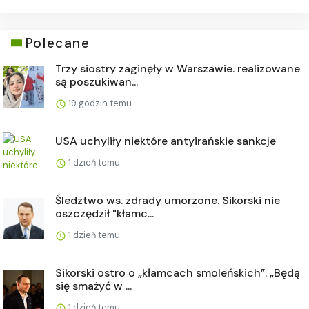
Polecane
Trzy siostry zaginęły w Warszawie. realizowane
są poszukiwan...
19 godzin temu
USA uchyliły niektóre antyirańskie sankcje
1 dzień temu
Śledztwo ws. zdrady umorzone. Sikorski nie
oszczędził "kłamc...
1 dzień temu
Sikorski ostro o „kłamcach smoleńskich”. „Będą
się smażyć w ...
1 dzień temu