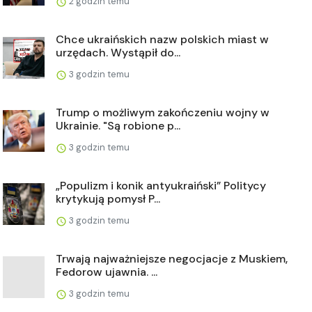
2 godzin temu
Chce ukraińskich nazw polskich miast w
urzędach. Wystąpił do...
3 godzin temu
Trump o możliwym zakończeniu wojny w
Ukrainie. "Są robione p...
3 godzin temu
„Populizm i konik antyukraiński” Politycy
krytykują pomysł P...
3 godzin temu
Trwają najważniejsze negocjacje z Muskiem,
Fedorow ujawnia. ...
3 godzin temu