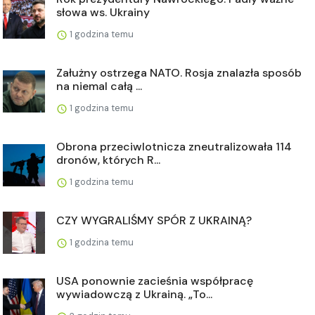
słowa ws. Ukrainy
1 godzina temu
Załużny ostrzega NATO. Rosja znalazła sposób
na niemal całą ...
1 godzina temu
Obrona przeciwlotnicza zneutralizowała 114
dronów, których R...
1 godzina temu
CZY WYGRALIŚMY SPÓR Z UKRAINĄ?
1 godzina temu
USA ponownie zacieśnia współpracę
wywiadowczą z Ukrainą. „To...