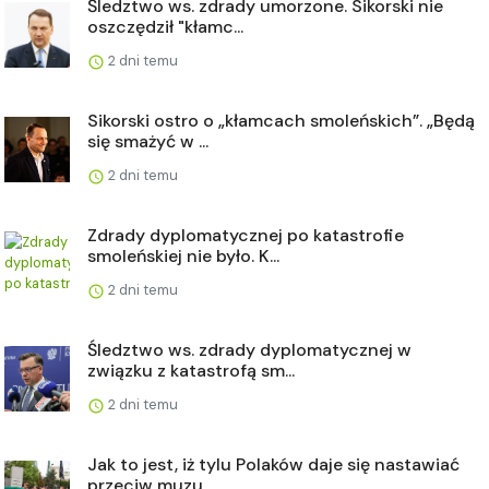
Śledztwo ws. zdrady umorzone. Sikorski nie
oszczędził "kłamc...
2 dni temu
Sikorski ostro o „kłamcach smoleńskich”. „Będą
się smażyć w ...
2 dni temu
Zdrady dyplomatycznej po katastrofie
smoleńskiej nie było. K...
2 dni temu
Śledztwo ws. zdrady dyplomatycznej w
związku z katastrofą sm...
2 dni temu
Jak to jest, iż tylu Polaków daje się nastawiać
przeciw muzu...