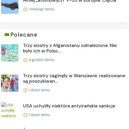
Mniej „atomowych” F-35 w Europie. Cięcia
1 miesiąc temu
Polecane
Trzy siostry z Afganistanu odnalezione. Nie
było ich w Polsc...
4 godzin temu
Trzy siostry zaginęły w Warszawie. realizowane
są poszukiwan...
1 dzień temu
USA uchyliły niektóre antyirańskie sankcje
1 dzień temu