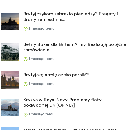
Brytyjczykom zabrakło pieniędzy? Fregaty i
drony zamiast nis...
1 miesiąc temu
Setny Boxer dla British Army. Realizują potężne
zamówienie
1 miesiąc temu
Brytyjską armię czeka paraliż?
1 miesiąc temu
Kryzys w Royal Navy. Problemy floty
podwodnej UK [OPINIA]
1 miesiąc temu