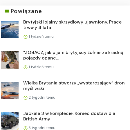
Powiązane
Brytyjski lojalny skrzydłowy ujawniony. Prace
trwały 4 lata
1 tydzień temu
"ZOBACZ, jak pijani brytyjscy żołnierze kradną
pojazdy opanc...
1 tydzień temu
Wielka Brytania stworzy „wystarczający” dron
myśliwski
2 tygodni temu
Jackale 3 w komplecie. Koniec dostaw dla
British Army
3 tygodni temu