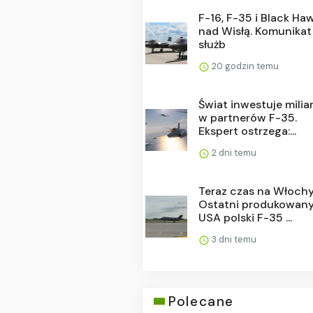
F-16, F-35 i Black Ha
nad Wisłą. Komunikat
służb
20 godzin temu
Świat inwestuje milia
w partnerów F-35.
Ekspert ostrzega:...
2 dni temu
Teraz czas na Włochy
Ostatni produkowan
USA polski F-35 ...
3 dni temu
Polecane