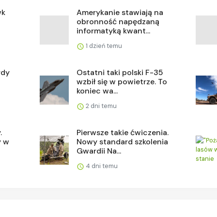
wk
Amerykanie stawiają na
obronność napędzaną
informatyką kwant...
1 dzień temu
rdy
Ostatni taki polski F-35
wzbił się w powietrze. To
koniec wa...
2 dni temu
.
Pierwsze takie ćwiczenia.
y w
Nowy standard szkolenia
Gwardii Na...
4 dni temu