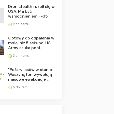
Dron stealth rozbił się w
USA. Ma być
wzmocnieniem F-35
2 dni temu
Gotowy do odpalenia w
mniej niż 5 sekund. US
Army szuka poci...
3 dni temu
"Pożary lasów w stanie
Waszyngton wywołują
masowe ewakuacje ...
5 dni temu