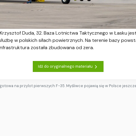
 Krzysztof Duda, 32. Baza Lotnictwa Taktycznego w Łasku jes
służbę w polskich siłach powietrznych. Na terenie bazy pows
infrastruktura została zbudowana od zera.
Idź do oryginalnego materiału
gotowa na przylot pierwszych F-35. Myśliwce pojawią się w Polsce jeszcz