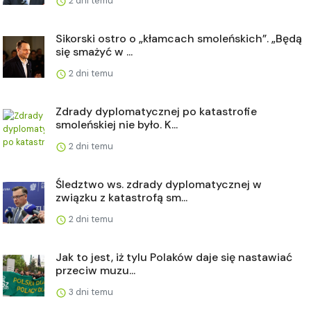
2 dni temu
Sikorski ostro o „kłamcach smoleńskich”. „Będą
się smażyć w ...
2 dni temu
Zdrady dyplomatycznej po katastrofie
smoleńskiej nie było. K...
2 dni temu
Śledztwo ws. zdrady dyplomatycznej w
związku z katastrofą sm...
2 dni temu
Jak to jest, iż tylu Polaków daje się nastawiać
przeciw muzu...
3 dni temu