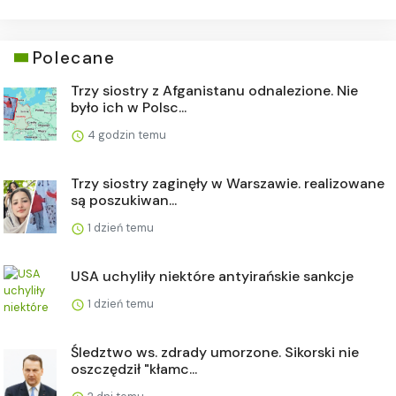
Polecane
Trzy siostry z Afganistanu odnalezione. Nie
było ich w Polsc...
4 godzin temu
Trzy siostry zaginęły w Warszawie. realizowane
są poszukiwan...
1 dzień temu
USA uchyliły niektóre antyirańskie sankcje
1 dzień temu
Śledztwo ws. zdrady umorzone. Sikorski nie
oszczędził "kłamc...