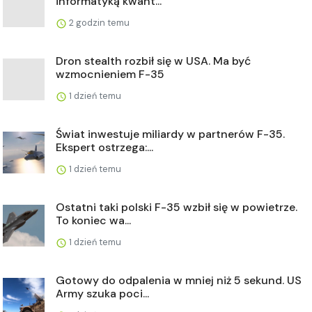
informatyką kwant...
2 godzin temu
Dron stealth rozbił się w USA. Ma być
wzmocnieniem F-35
1 dzień temu
Świat inwestuje miliardy w partnerów F-35.
Ekspert ostrzega:...
1 dzień temu
Ostatni taki polski F-35 wzbił się w powietrze.
To koniec wa...
1 dzień temu
Gotowy do odpalenia w mniej niż 5 sekund. US
Army szuka poci...