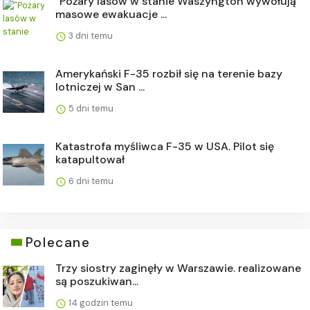
"Pożary lasów w stanie Waszyngton wywołują
masowe ewakuacje ...
3 dni temu
Amerykański F-35 rozbił się na terenie bazy
lotniczej w San ...
5 dni temu
Katastrofa myśliwca F-35 w USA. Pilot się
katapultował
6 dni temu
Polecane
Trzy siostry zaginęły w Warszawie. realizowane
są poszukiwan...
14 godzin temu