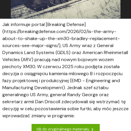
Jak informuje portal [Breaking Defense]
(https://breakingdefense.com/2026/02/is-the-army-
about-to-shake-up-the-xm30-bradley-replacement-
sources-see-major-signs/), US Army wraz z General
Dynamics Land Systems (GDLS) oraz American Rheinmetall
Vehicles (ARV) pracują nad nowym bojowym wozem
piechoty XM30. W czerwcu 2025 roku podjęta została
decyzja o osiągnięciu kamienia milowego B i rozpoczęciu
fazy projektowej i produkcyjnej (EMD - Engineering and
Manufacturing Development). Jednak szef sztabu
generalnego US Army, generał Randy George oraz
sekretarz armii Dan Driscoll zdecydowali się wstrzymać tę
decyzję w celu pozostawienia sobie furtki, aby móc jeszcze
wprowadzać zmiany w programie.
Idź do oryginalnego materiału