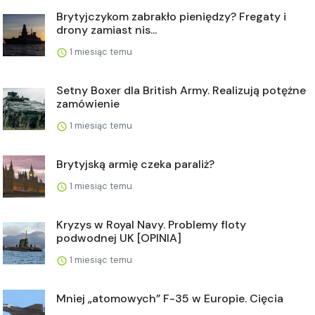
Brytyjczykom zabrakło pieniędzy? Fregaty i
drony zamiast nis...
1 miesiąc temu
Setny Boxer dla British Army. Realizują potężne
zamówienie
1 miesiąc temu
Brytyjską armię czeka paraliż?
1 miesiąc temu
Kryzys w Royal Navy. Problemy floty
podwodnej UK [OPINIA]
1 miesiąc temu
Mniej „atomowych” F-35 w Europie. Cięcia