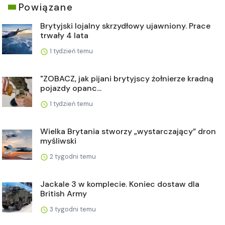
Powiązane
Brytyjski lojalny skrzydłowy ujawniony. Prace
trwały 4 lata
1 tydzień temu
"ZOBACZ, jak pijani brytyjscy żołnierze kradną
pojazdy opanc...
1 tydzień temu
Wielka Brytania stworzy „wystarczający” dron
myśliwski
2 tygodni temu
Jackale 3 w komplecie. Koniec dostaw dla
British Army
3 tygodni temu