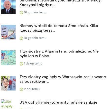
Smoleńsk i „zdrada dyplomatyczna”. Niemcy:
Kaczyński nigdy n...
16 godzin temu
Niemcy wrócili do tematu Smoleńska. Kilka
rzeczy piszą teraz...
18 godzin temu
Trzy siostry z Afganistanu odnalezione. Nie
było ich w Polsc...
1 dzień temu
Trzy siostry zaginęły w Warszawie. realizowane
są poszukiwan...
2 dni temu
USA uchyliły niektóre antyirańskie sankcje