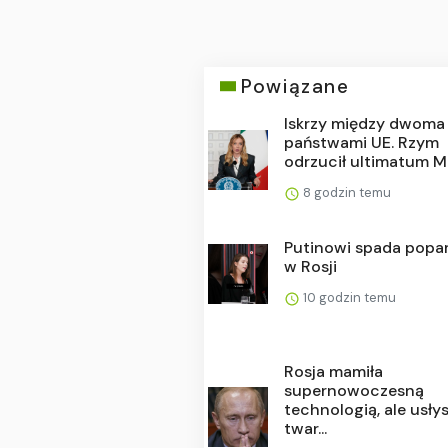
Powiązane
Iskrzy między dwoma
państwami UE. Rzym
odrzucił ultimatum Ma
8 godzin temu
Putinowi spada popa
w Rosji
10 godzin temu
Rosja mamiła
supernowoczesną
technologią, ale usły
twar...