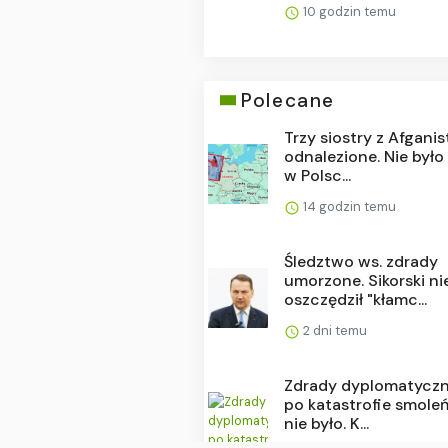
10 godzin temu
Polecane
Trzy siostry z Afgani
odnalezione. Nie było
w Polsc...
14 godzin temu
Śledztwo ws. zdrady
umorzone. Sikorski ni
oszczędził "kłamc...
2 dni temu
Zdrady dyplomatyczn
po katastrofie smoleń
nie było. K...