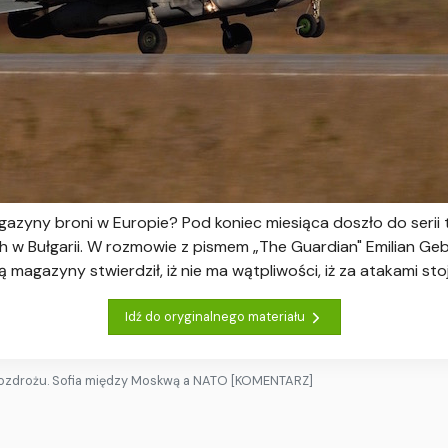
gazyny broni w Europie? Pod koniec miesiąca doszło do seri
w Bułgarii. W rozmowie z pismem „The Guardian" Emilian Gebr
żą magazyny stwierdził, iż nie ma wątpliwości, iż za atakami sto
Idź do oryginalnego materiału
 rozdrożu. Sofia między Moskwą a NATO [KOMENTARZ]