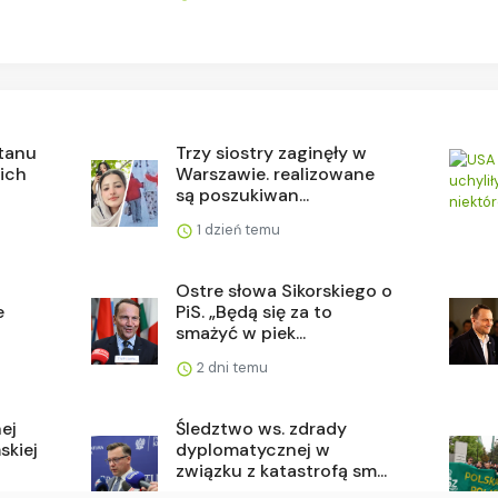
stanu
Trzy siostry zaginęły w
 ich
Warszawie. realizowane
są poszukiwan...
1 dzień temu
Ostre słowa Sikorskiego o
e
PiS. „Będą się za to
smażyć w piek...
2 dni temu
ej
Śledztwo ws. zdrady
skiej
dyplomatycznej w
związku z katastrofą sm...