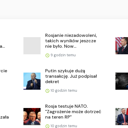
Rosjanie niezadowoleni,
takich wyników jeszcze
...
nie było. Now...
9 godzin temu
rcie
Putin szykuje dużą
transakcję. Już podpisał
dekret
10 godzin temu
Rosja testuje NATO.
"Zagrożenie może dotrzeć
szała
na teren RP"
10 godzin temu