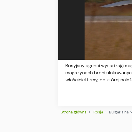
Rosyjscy agenci wysadzają ma
magazynach broni ulokowanych 
właściciel firmy, do której nale
Strona główna
Rosja
Bułgaria na