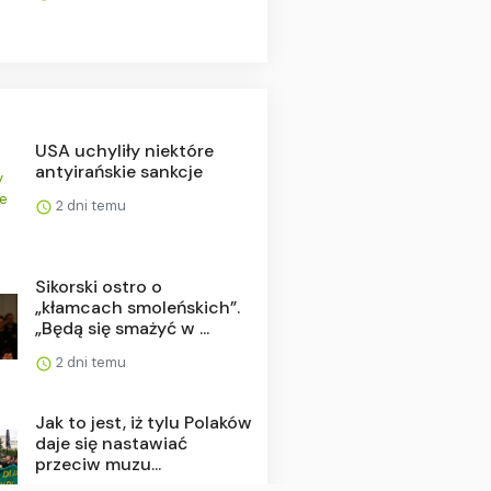
USA uchyliły niektóre
antyirańskie sankcje
2 dni temu
Sikorski ostro o
„kłamcach smoleńskich”.
„Będą się smażyć w ...
2 dni temu
Jak to jest, iż tylu Polaków
daje się nastawiać
przeciw muzu...