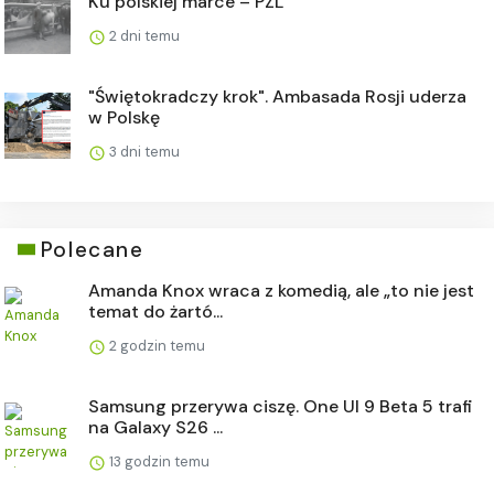
Ku polskiej marce – PZL
2 dni temu
"Świętokradczy krok". Ambasada Rosji uderza
w Polskę
3 dni temu
Polecane
Amanda Knox wraca z komedią, ale „to nie jest
temat do żartó...
2 godzin temu
Samsung przerywa ciszę. One UI 9 Beta 5 trafi
na Galaxy S26 ...
13 godzin temu