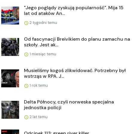
"Jego poglądy zyskują popularność". Mija 15
lat od ataków An...
2 tygodni temu
Od fascynacji Breivikiem do planu zamachu na
szkoły. Jest ak...
1 miesiąc temu
Musieliśmy kogoś zlikwidować. Potrzebny był
wstrząs w RPA. J...
1 rok temu
Delta Północy, czyli norweska specjalna
jednostka policji
2 lat temu
Odcinek 113: green river killer