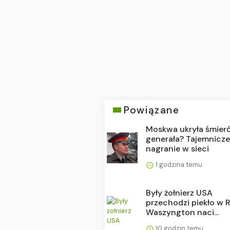
Powiązane
Moskwa ukryła śmier
generała? Tajemnicz
nagranie w sieci
1 godzina temu
Były żołnierz USA
przechodzi piekło w R
Waszyngton naci...
10 godzin temu