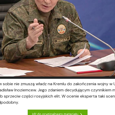
sobie nie zmuszą władz na Kremlu do zakończenia wojny w Uk
ładisław Inoziemcew. Jego zdaniem decydującym czynnikiem 
sprzeciw części rosyjskich elit. W ocenie eksperta taki scen
odpodobny.
Idź do oryginalnego materiału