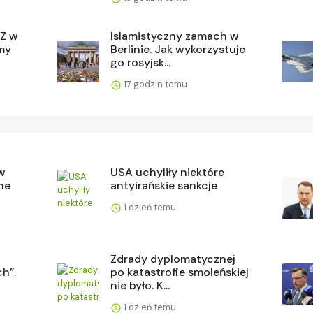
SZ w
Islamistyczny zamach w
imy
Berlinie. Jak wykorzystuje
go rosyjsk...
17 godzin temu
 w
USA uchyliły niektóre
ne
antyirańskie sankcje
1 dzień temu
Zdrady dyplomatycznej
h”.
po katastrofie smoleńskiej
nie było. K...
1 dzień temu