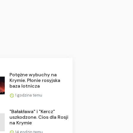
Potężne wybuchy na
Krymie. Płonie rosyjska
baza lotnicza
1 godzina temu
"Bałakława" i "Kercz"
uszkodzone. Cios dla Rosji
na Krymie
14 godzin temu