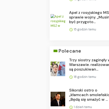
Apel z rosyjskiego M
sprawie wojny. „Mus
być przygoto...
15 godzin temu
Polecane
Trzy siostry zaginęły
Warszawie. realizowa
są poszukiwan...
18 godzin temu
Sikorski ostro o
„kłamcach smoleńskic
„Będą się smażyć w ...
1 dzień temu