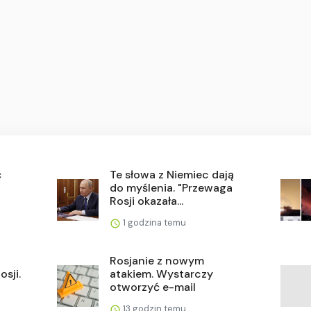
ć
Te słowa z Niemiec dają
e
do myślenia. "Przewaga
Rosji okazała...
1 godzina temu
Rosjanie z nowym
osji.
atakiem. Wystarczy
otworzyć e-mail
13 godzin temu