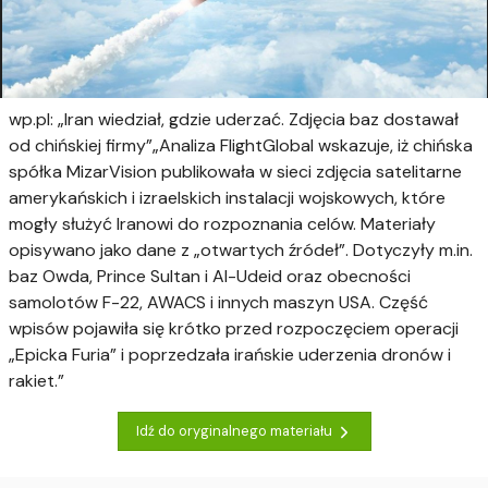
wp.pl: „Iran wiedział, gdzie uderzać. Zdjęcia baz dostawał
od chińskiej firmy”„Analiza FlightGlobal wskazuje, iż chińska
spółka MizarVision publikowała w sieci zdjęcia satelitarne
amerykańskich i izraelskich instalacji wojskowych, które
mogły służyć Iranowi do rozpoznania celów. Materiały
opisywano jako dane z „otwartych źródeł”. Dotyczyły m.in.
baz Owda, Prince Sultan i Al-Udeid oraz obecności
samolotów F-22, AWACS i innych maszyn USA. Część
wpisów pojawiła się krótko przed rozpoczęciem operacji
„Epicka Furia” i poprzedzała irańskie uderzenia dronów i
rakiet.”
Idź do oryginalnego materiału