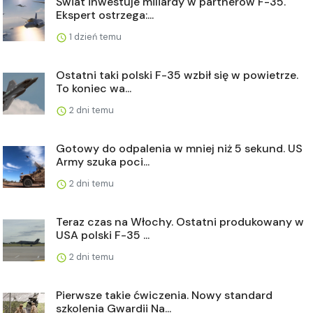
Świat inwestuje miliardy w partnerów F-35.
Ekspert ostrzega:...
1 dzień temu
Ostatni taki polski F-35 wzbił się w powietrze.
To koniec wa...
2 dni temu
Gotowy do odpalenia w mniej niż 5 sekund. US
Army szuka poci...
2 dni temu
Teraz czas na Włochy. Ostatni produkowany w
USA polski F-35 ...
2 dni temu
Pierwsze takie ćwiczenia. Nowy standard
szkolenia Gwardii Na...