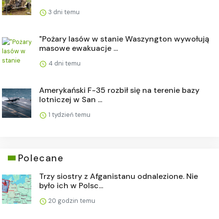
3 dni temu
"Pożary lasów w stanie Waszyngton wywołują
masowe ewakuacje ...
4 dni temu
Amerykański F-35 rozbił się na terenie bazy
lotniczej w San ...
1 tydzień temu
Polecane
Trzy siostry z Afganistanu odnalezione. Nie
było ich w Polsc...
20 godzin temu