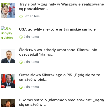
Trzy siostry zaginęły w Warszawie. realizowane
są poszukiwan...
1 dzień temu
USA uchyliły niektóre antyirańskie sankcje
2 dni temu
Śledztwo ws. zdrady umorzone. Sikorski nie
oszczędził "kłamc...
2 dni temu
Ostre słowa Sikorskiego o PiS. „Będą się za to
smażyć w piek...
2 dni temu
Sikorski ostro o „kłamcach smoleńskich”. „Będą
się smażyć w ...