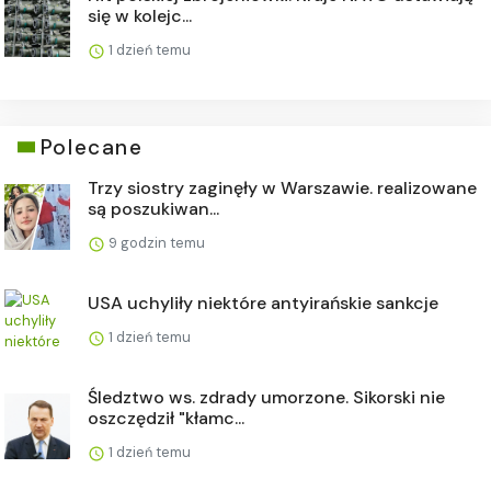
się w kolejc...
1 dzień temu
Polecane
Trzy siostry zaginęły w Warszawie. realizowane
są poszukiwan...
9 godzin temu
USA uchyliły niektóre antyirańskie sankcje
1 dzień temu
Śledztwo ws. zdrady umorzone. Sikorski nie
oszczędził "kłamc...
1 dzień temu