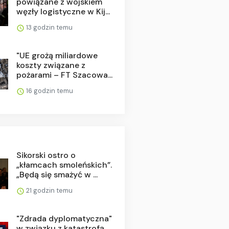
powiązane z wojskiem
węzły logistyczne w Kij...
13 godzin temu
"UE grożą miliardowe
koszty związane z
pożarami – FT Szacowa...
16 godzin temu
Sikorski ostro o
„kłamcach smoleńskich”.
„Będą się smażyć w ...
21 godzin temu
"Zdrada dyplomatyczna"
w związku z katastrofą