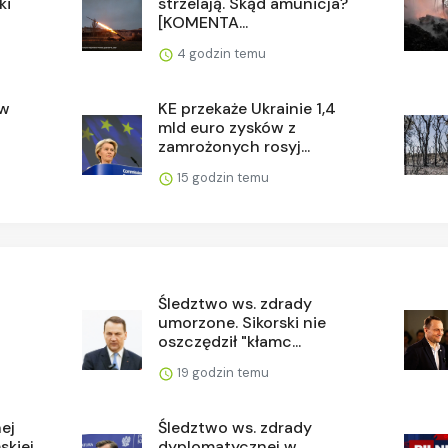
ki
strzelają. Skąd amunicja?
[KOMENTA...
4 godzin temu
ów
KE przekaże Ukrainie 1,4
mld euro zysków z
zamrożonych rosyj...
15 godzin temu
Śledztwo ws. zdrady
umorzone. Sikorski nie
oszczędził "kłamc...
19 godzin temu
ej
Śledztwo ws. zdrady
skiej
dyplomatycznej w