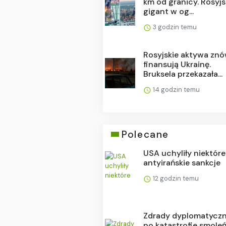
km od granicy. Rosyjs
gigant w og...
3 godzin temu
Rosyjskie aktywa zn
finansują Ukrainę.
Bruksela przekazała...
14 godzin temu
Polecane
USA uchyliły niektóre
antyirańskie sankcje
12 godzin temu
Zdrady dyplomatyczn
po katastrofie smoleń