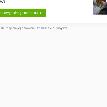
SW).
 do oryginalnego materiału
lan Rosji. Na jej celowniku znalazł się dumny kraj