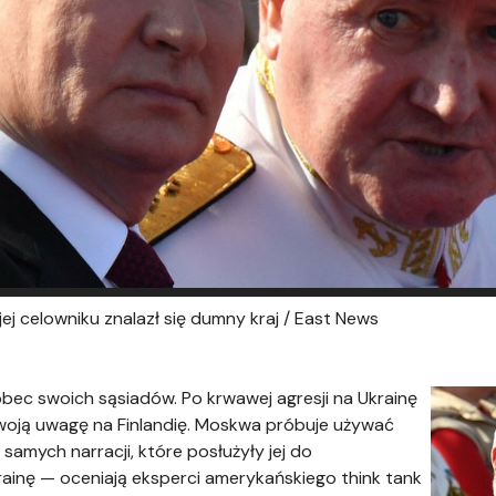
a jej celowniku znalazł się dumny kraj / East News
obec swoich sąsiadów. Po krwawej agresji na Ukrainę
 swoją uwagę na Finlandię. Moskwa próbuje używać
samych narracji, które posłużyły jej do
krainę — oceniają eksperci amerykańskiego think tank