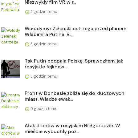
Niezwykły film VR w r...
2 godzin temu
Wołodymyr Zełenski ostrzega przed planem
Władimira Putina. B...
3 godzin temu
Tak Putin podpala Polskę. Sprawdziłem, jak
rosyjskie fejknew...
3 godzin temu
Front w Donbasie zbliża się do kluczowych
miast. Władze ewak...
5 godzin temu
Atak dronów w rosyjskim Biełgorodzie. W
mieście wybuchły poż...