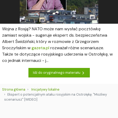
Wojna z Rosją? NATO może nam wysłać pocztówkę
zamiast wojska - sugeruje ekspert ds. bezpieczeństwa
Albert Świdziński, który w rozmowie z Grzegorzem
Sroczyńskim w
gazeta.pl
rozważał różne scenariusze.
Także te dotyczące rosyjskiego uderzenia w Ostrołękę, w
co jednak internauci - j...
Idź do oryginalnego materiału
Strona główna
Inicjatywy lokalne
Ekspert o potencjalnym ataku rosyjskim na Ostrołękę. "Możliwy
scenariusz" [WIDEO]