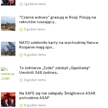
1 godzina temu
"Czarne wdowy" grasują w Rosji. Polują na
rekrutów ruszający...
5 godzin temu
NATO odsłoniło karty na wschodniej flance.
Rosjanie mają spo...
12 godzin temu
To żołnierze „Zośki” zdobyli „Gęsiówkę”.
Uwolnili 348 żydows...
13 godzin temu
Na SAFE się nie załapały. Śmigłowce ASAR
potrzebne ASAP
13 godzin temu