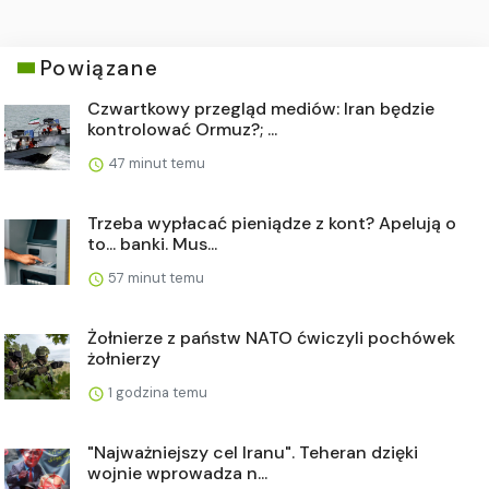
Powiązane
Czwartkowy przegląd mediów: Iran będzie
kontrolować Ormuz?; ...
47 minut temu
Trzeba wypłacać pieniądze z kont? Apelują o
to... banki. Mus...
57 minut temu
Żołnierze z państw NATO ćwiczyli pochówek
żołnierzy
1 godzina temu
"Najważniejszy cel Iranu". Teheran dzięki
wojnie wprowadza n...