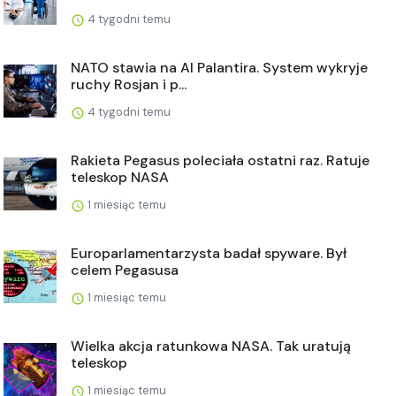
4 tygodni temu
NATO stawia na AI Palantira. System wykryje
ruchy Rosjan i p...
4 tygodni temu
Rakieta Pegasus poleciała ostatni raz. Ratuje
teleskop NASA
1 miesiąc temu
Europarlamentarzysta badał spyware. Był
celem Pegasusa
1 miesiąc temu
Wielka akcja ratunkowa NASA. Tak uratują
teleskop
1 miesiąc temu