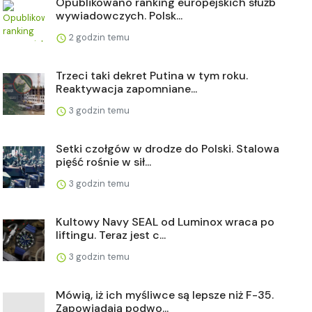
Opublikowano ranking europejskich służb
wywiadowczych. Polsk...
2 godzin temu
Trzeci taki dekret Putina w tym roku.
Reaktywacja zapomniane...
3 godzin temu
Setki czołgów w drodze do Polski. Stalowa
pięść rośnie w sił...
3 godzin temu
Kultowy Navy SEAL od Luminox wraca po
liftingu. Teraz jest c...
3 godzin temu
Mówią, iż ich myśliwce są lepsze niż F-35.
Zapowiadają podwo...