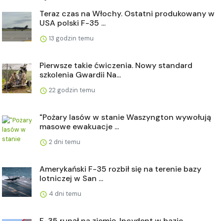
Teraz czas na Włochy. Ostatni produkowany w
USA polski F-35 ...
13 godzin temu
Pierwsze takie ćwiczenia. Nowy standard
szkolenia Gwardii Na...
22 godzin temu
"Pożary lasów w stanie Waszyngton wywołują
masowe ewakuacje ...
2 dni temu
Amerykański F-35 rozbił się na terenie bazy
lotniczej w San ...
4 dni temu
F-35 runął na ziemię. Incydent w bazie