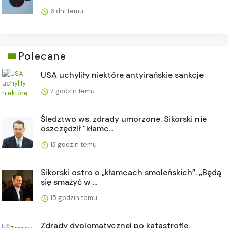
6 dni temu
Polecane
USA uchyliły niektóre antyirańskie sankcje
7 godzin temu
Śledztwo ws. zdrady umorzone. Sikorski nie
oszczędził "kłamc...
13 godzin temu
Sikorski ostro o „kłamcach smoleńskich”. „Będą
się smażyć w ...
15 godzin temu
Zdrady dyplomatycznej po katastrofie