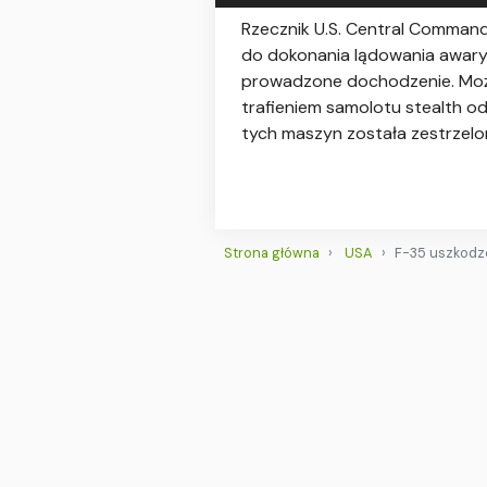
Rzecznik U.S. Central Command
do dokonania lądowania awaryj
prowadzone dochodzenie. Możli
trafieniem samolotu stealth o
tych maszyn została zestrzelo
Strona główna
USA
F-35 uszkodz