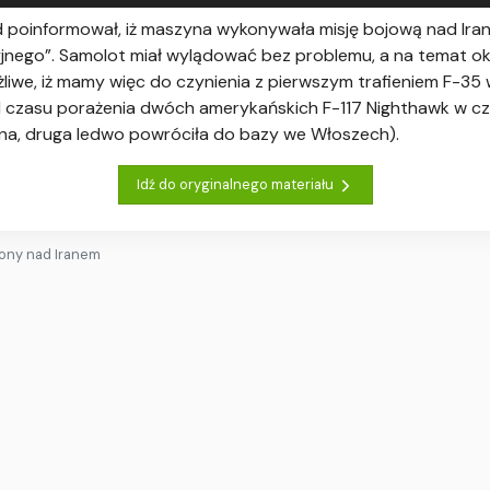
 poinformował, iż maszyna wykonywała misję bojową nad Ira
nego”. Samolot miał wylądować bez problemu, a na temat okoli
we, iż mamy więc do czynienia z pierwszym trafieniem F-35 
d czasu porażenia dwóch amerykańskich F-117 Nighthawk w cz
na, druga ledwo powróciła do bazy we Włoszech).
Idź do oryginalnego materiału
ony nad Iranem