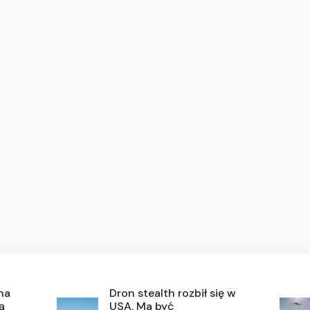
na
Dron stealth rozbił się w
ą
USA. Ma być