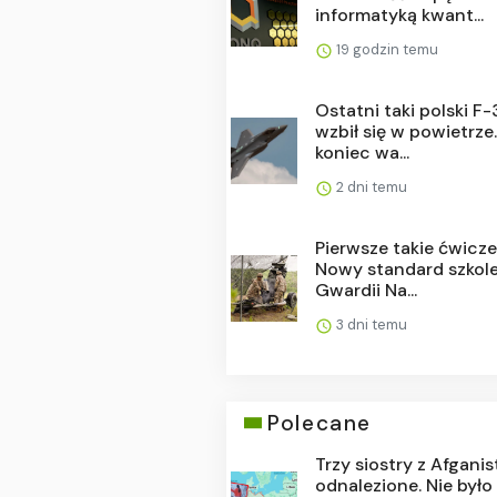
informatyką kwant...
19 godzin temu
Ostatni taki polski F
wzbił się w powietrze
koniec wa...
2 dni temu
Pierwsze takie ćwicze
Nowy standard szkol
Gwardii Na...
3 dni temu
Polecane
Trzy siostry z Afgani
odnalezione. Nie było