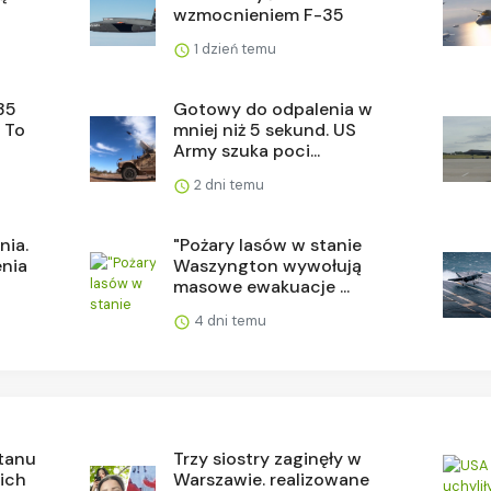
wzmocnieniem F-35
1 dzień temu
-35
Gotowy do odpalenia w
. To
mniej niż 5 sekund. US
Army szuka poci...
2 dni temu
nia.
"Pożary lasów w stanie
enia
Waszyngton wywołują
masowe ewakuacje ...
4 dni temu
stanu
Trzy siostry zaginęły w
 ich
Warszawie. realizowane