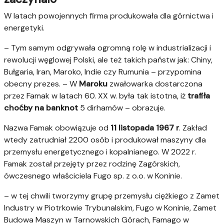
W latach powojennych firma produkowała dla górnictwa i
energetyki.
– Tym samym odgrywała ogromną rolę w industrializacji i
rewolucji węglowej Polski, ale też takich państw jak: Chiny,
Bułgaria, Iran, Maroko, Indie czy Rumunia – przypomina
obecny prezes. – W
Maroku
zwałowarka dostarczona
przez Famak w latach 60. XX w. była tak istotna, iż
trafiła
choćby na banknot
5 dirhamów – obrazuje.
Nazwa Famak obowiązuje od
11 listopada 1967 r
. Zakład
wtedy zatrudniał 2200 osób i produkował maszyny dla
przemysłu energetycznego i kopalnianego. W 2022 r.
Famak został przejęty przez rodzinę Zagórskich,
ówczesnego właściciela Fugo sp. z o.o. w Koninie.
– w tej chwili tworzymy grupę przemysłu ciężkiego z Zamet
Industry w Piotrkowie Trybunalskim, Fugo w Koninie, Zamet
Budowa Maszyn w Tarnowskich Górach, Famago w