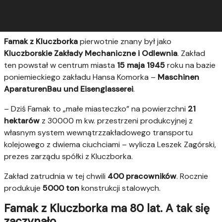
Famak z Kluczborka
pierwotnie znany był jako
Kluczborskie Zakłady Mechaniczne i Odlewnia
. Zakład
ten powstał w centrum miasta
15 maja 1945
roku na bazie
poniemieckiego zakładu Hansa Komorka –
Maschinen
AparaturenBau und Eisenglasserei
.
– Dziś Famak to „małe miasteczko” na powierzchni
21
hektarów
z 30000 m kw. przestrzeni produkcyjnej z
własnym system wewnątrzzakładowego transportu
kolejowego z dwiema ciuchciami – wylicza Leszek Zagórski,
prezes zarządu spółki z Kluczborka.
Zakład zatrudnia w tej chwili
400 pracowników
. Rocznie
produkuje
5000 ton
konstrukcji stalowych.
Famak z Kluczborka ma 80 lat. A tak się
zaczynało