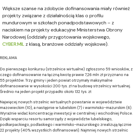
Większe szanse na zdobycie dofinansowania miały również
projekty związane z działalnością klas o profilu
mundurowym w szkołach ponadpodstawowych – z
naciskiem na projekty edukacyjne Ministerstwa Obrony
Narodowej (oddziały przygotowania wojskowego,
CYBER.MIL
z klasą, branżowe oddziały wojskowe).
REKLAMA
Do pierwszego konkursu (strzelnice wirtualne) zgłoszono 59 wniosków, z
czego dofinansowanie na łączną kwotę prawie 7,26 mln zł przyznano na
55 projektów. Trzy gminy i jeden powiat otrzymały maksymalne
dofinansowanie w wysokości 200 tys. zł na budowę strzelnicy wirtualnej.
Średnio na jeden projekt przypadło około 132 tys. zł.
Najwięcej nowych strzelnic wirtualnych powstanie w województwie
mazowieckim (10), a następnie w lubelskim (7) i warmińsko-mazurskim (6).
Wyraźnie widać koncentrację inwestycji w centralnej i wschodniej Polsce.
Dzięki wsparciu resortu samorządy z województw lubelskiego,
podkarpackiego, podlaskiego i warmińsko-mazurskiego zrealizują łącznie
22 projekty (40% wszystkich dofinansowań). Najmniej nowych strzelnic