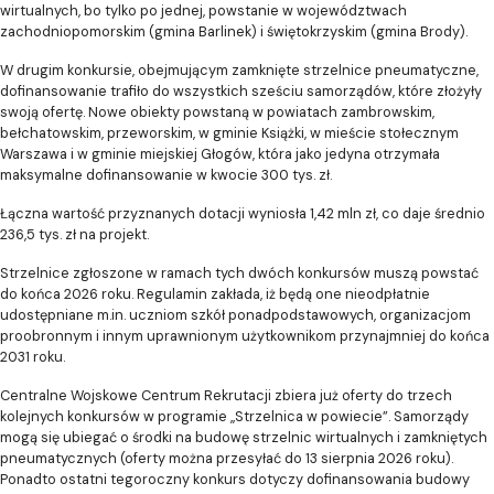
wirtualnych, bo tylko po jednej, powstanie w województwach
zachodniopomorskim (gmina Barlinek) i świętokrzyskim (gmina Brody).
W drugim konkursie, obejmującym zamknięte strzelnice pneumatyczne,
dofinansowanie trafiło do wszystkich sześciu samorządów, które złożyły
swoją ofertę. Nowe obiekty powstaną w powiatach zambrowskim,
bełchatowskim, przeworskim, w gminie Książki, w mieście stołecznym
Warszawa i w gminie miejskiej Głogów, która jako jedyna otrzymała
maksymalne dofinansowanie w kwocie 300 tys. zł.
Łączna wartość przyznanych dotacji wyniosła 1,42 mln zł, co daje średnio
236,5 tys. zł na projekt.
Strzelnice zgłoszone w ramach tych dwóch konkursów muszą powstać
do końca 2026 roku. Regulamin zakłada, iż będą one nieodpłatnie
udostępniane m.in. uczniom szkół ponadpodstawowych, organizacjom
proobronnym i innym uprawnionym użytkownikom przynajmniej do końca
2031 roku.
Centralne Wojskowe Centrum Rekrutacji zbiera już oferty do trzech
kolejnych konkursów w programie „Strzelnica w powiecie”. Samorządy
mogą się ubiegać o środki na budowę strzelnic wirtualnych i zamkniętych
pneumatycznych (oferty można przesyłać do 13 sierpnia 2026 roku).
Ponadto ostatni tegoroczny konkurs dotyczy dofinansowania budowy