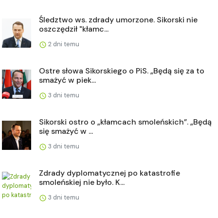
Śledztwo ws. zdrady umorzone. Sikorski nie
oszczędził "kłamc...
2 dni temu
Ostre słowa Sikorskiego o PiS. „Będą się za to
smażyć w piek...
3 dni temu
Sikorski ostro o „kłamcach smoleńskich”. „Będą
się smażyć w ...
3 dni temu
Zdrady dyplomatycznej po katastrofie
smoleńskiej nie było. K...
3 dni temu