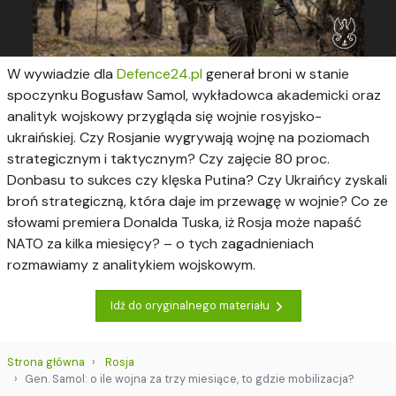
W wywiadzie dla
Defence24.pl
generał broni w stanie
spoczynku Bogusław Samol, wykładowca akademicki oraz
analityk wojskowy przygląda się wojnie rosyjsko-
ukraińskiej. Czy Rosjanie wygrywają wojnę na poziomach
strategicznym i taktycznym? Czy zajęcie 80 proc.
Donbasu to sukces czy klęska Putina? Czy Ukraińcy zyskali
broń strategiczną, która daje im przewagę w wojnie? Co ze
słowami premiera Donalda Tuska, iż Rosja może napaść
NATO za kilka miesięcy? – o tych zagadnieniach
rozmawiamy z analitykiem wojskowym.
Idź do oryginalnego materiału
Strona główna
Rosja
Gen. Samol: o ile wojna za trzy miesiące, to gdzie mobilizacja?