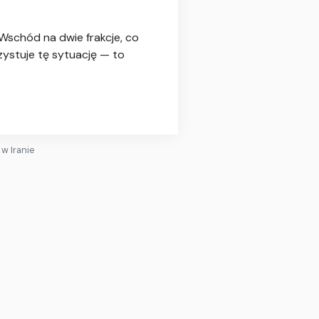
 Wschód na dwie frakcje, co
zystuje tę sytuację — to
w Iranie