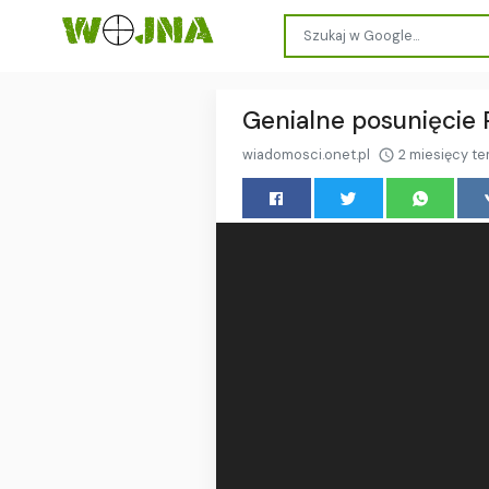
Genialne posunięcie 
wiadomosci.onet.pl
2 miesięcy t