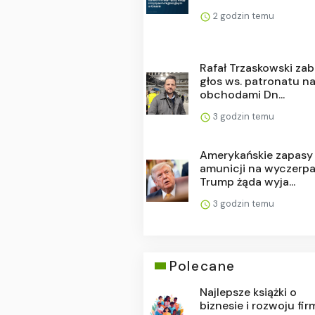
2 godzin temu
Rafał Trzaskowski zab
głos ws. patronatu n
obchodami Dn...
3 godzin temu
Amerykańskie zapasy
amunicji na wyczerpa
Trump żąda wyja...
3 godzin temu
Polecane
Najlepsze książki o
biznesie i rozwoju fir