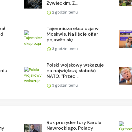
Żywieckim. Z...
2 godzin temu
rał
Tajemnicza eksplozja w
ad
Moskwie. Na liście ofiar
pojawiło się...
3 godzin temu
Polski wojskowy wskazuje
niu.
na największą słabość
NATO. "Przeci...
3 godzin temu
Rok prezydentury Karola
my
Nawrockiego. Polacy