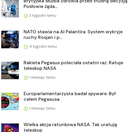
Brytyjska służba zdrowia przed trudną decyzją.
Posłowie żąda...
3 tygodni temu
NATO stawia na AI Palantira. System wykryje
ruchy Rosjan i p...
4 tygodni temu
Rakieta Pegasus poleciała ostatni raz. Ratuje
teleskop NASA
1 miesiąc temu
Europarlamentarzysta badał spyware. Był
celem Pegasusa
1 miesiąc temu
Wielka akcja ratunkowa NASA. Tak uratują
teleskop