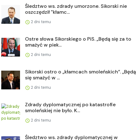
Śledztwo ws. zdrady umorzone. Sikorski nie
oszczędził "kłamc...
2 dni temu
Ostre słowa Sikorskiego o PiS. „Będą się za to
smażyć w piek...
2 dni temu
Sikorski ostro o „kłamcach smoleńskich”. „Będą
się smażyć w ...
2 dni temu
Zdrady dyplomatycznej po katastrofie
smoleńskiej nie było. K...
2 dni temu
Śledztwo ws. zdrady dyplomatycznej w