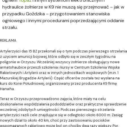
ogniem
Topaz
i innym systemom elektronicznym i
hydraulice żołnierze w K9 nie muszą się przejmować – jak w
przypadku Goździka – przygotowaniem stanowiska
ogniowego i innymi procedurami poprzedzającymi oddanie
strzału.
REKLAMA
Artylerzyści das 15 BZ przekonali się o tym podczas pierwszego strzelania
z użyciem amunicji bojowej, które odbyło się w zeszłym tygodniu na
poligonie w Orzyszu. Wcześniej wszyscy żołnierze obsługujący nowe
armatohaubice przeszli szkolenia i kursy w Centrum Szkolenia Wojska
Rakietowych i Artylerii oraz w innych jednostkach wojskowych (m.in. 1
Mazurskiej Brygadzie Artylerii). Część oficerów została też wysłana na
kurs do Korei Południowej, organizowany przez producenta K9 firmę
Hanwha.
Teraz w Orzyszu przeprowadzono zajęcia, które miały na celu
doskonalenie współdziałania pododdziałów oraz praktyczne sprawdzenie
wcześniej zdobytych umiejętności. Podczas pierwszego strzelania
artylerzyści razili cele znajdujące się w odległości około 6000 m. Zasięg
nowych dział to około 40 km, choć przy zastosowaniu pocisków
wspomaganych rakietowo może być on choćby dwa razy większy. Por.