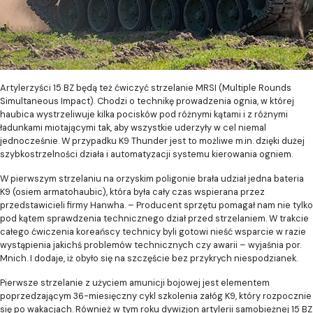
Artylerzyści 15 BZ będą też ćwiczyć strzelanie MRSI (Multiple Rounds
Simultaneous Impact). Chodzi o technikę prowadzenia ognia, w której
haubica wystrzeliwuje kilka pocisków pod różnymi kątami i z różnymi
ładunkami miotającymi tak, aby wszystkie uderzyły w cel niemal
jednocześnie. W przypadku K9 Thunder jest to możliwe m.in. dzięki dużej
szybkostrzelności działa i automatyzacji systemu kierowania ogniem.
W pierwszym strzelaniu na orzyskim poligonie brała udział jedna bateria
K9 (osiem armatohaubic), która była cały czas wspierana przez
przedstawicieli firmy Hanwha. – Producent sprzętu pomagał nam nie tylko
pod kątem sprawdzenia technicznego dział przed strzelaniem. W trakcie
całego ćwiczenia koreańscy technicy byli gotowi nieść wsparcie w razie
wystąpienia jakichś problemów technicznych czy awarii – wyjaśnia por.
Mnich. I dodaje, iż obyło się na szczęście bez przykrych niespodzianek.
Pierwsze strzelanie z użyciem amunicji bojowej jest elementem
poprzedzającym 36-miesięczny cykl szkolenia załóg K9, który rozpocznie
się po wakacjach. Również w tym roku dywizjon artylerii samobieżnej 15 BZ