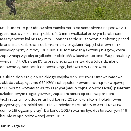
K9 Thunder to południowokoreańska haubica samobieżna na podwoziu
gąsienicowym z armatą kalibru 155 mm i wielkokalibrowym karabinem
maszynowym kalibru 12,7 mm. Opancerzenie K9 zapewnia ochronę przed
bronią małokalibrową i odłamkami artyleryjskimi. Napęd stanowi silnik
wysokoprężny o mocy 1000 KM z automatyczną skrzynią biegów, które
zapewniają wysoką prędkość i mobilność w każdym terenie. Waga haubicy
wynosi 47 t. Obsługę K9 tworzy pięciu żołnierzy: dowódca działonu,
celowniczy, pomocnik celowniczego, ładowniczy i kierowca.
Haubice docierają do polskiego wojska od 2022 roku. Umowa ramowa
zakłada zakup łącznie 672 K9A1 i ich spolonizowanej wersji rozwojowej
K9PL wraz z wozami towarzyszącymi (amunicyjne, dowodzenia), pakietem
szkoleniowym i logistycznym, zapasem amunicji oraz wsparciem
technicznym producenta. Pod koniec 2025 roku z Korei Południowej
przypłynęły do Polski ostatnie zamówione Thundery w wersji K9A1 (w
sumie 218 egzemplarzy). Do końca 2027 roku ma być dostarczonych 146
haubic w spolonizowanej wersji K9PL.
Jakub Zagalski