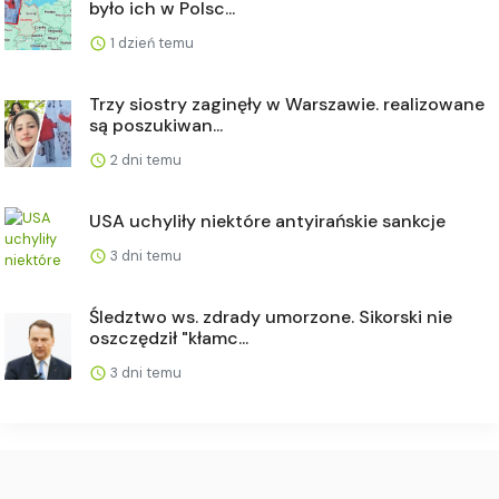
było ich w Polsc...
1 dzień temu
Trzy siostry zaginęły w Warszawie. realizowane
są poszukiwan...
2 dni temu
USA uchyliły niektóre antyirańskie sankcje
3 dni temu
Śledztwo ws. zdrady umorzone. Sikorski nie
oszczędził "kłamc...
3 dni temu