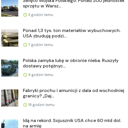
Święto Wojska Polskiego: Ponad 300 jednostek
sprzętu w Warsz...
3 godzin temu
Ponad 1,3 tys. ton materiałów wybuchowych.
USA zbudują podzi...
7 godzin temu
Polska zamyka lukę w obronie nieba. Ruszyły
dostawy potężnyc...
9 godzin temu
Fabryki prochu i amunicji z dala od wschodniej
granicy? „Daj...
18 godzin temu
Idą na rekord. Sojusznik USA chce 60 mld dol.
na armię