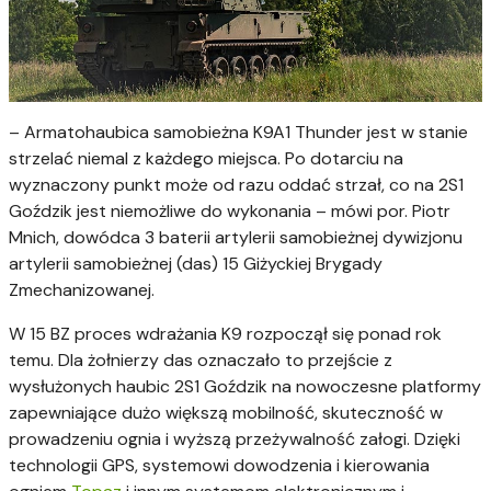
– Armatohaubica samobieżna K9A1 Thunder jest w stanie
strzelać niemal z każdego miejsca. Po dotarciu na
wyznaczony punkt może od razu oddać strzał, co na 2S1
Goździk jest niemożliwe do wykonania – mówi por. Piotr
Mnich, dowódca 3 baterii artylerii samobieżnej dywizjonu
artylerii samobieżnej (das) 15 Giżyckiej Brygady
Zmechanizowanej.
W 15 BZ proces wdrażania K9 rozpoczął się ponad rok
temu. Dla żołnierzy das oznaczało to przejście z
wysłużonych haubic 2S1 Goździk na nowoczesne platformy
zapewniające dużo większą mobilność, skuteczność w
prowadzeniu ognia i wyższą przeżywalność załogi. Dzięki
technologii GPS, systemowi dowodzenia i kierowania