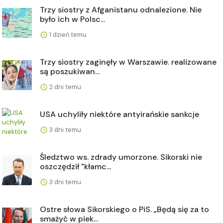
Trzy siostry z Afganistanu odnalezione. Nie
było ich w Polsc...
1 dzień temu
Trzy siostry zaginęły w Warszawie. realizowane
są poszukiwan...
2 dni temu
USA uchyliły niektóre antyirańskie sankcje
3 dni temu
Śledztwo ws. zdrady umorzone. Sikorski nie
oszczędził "kłamc...
3 dni temu
Ostre słowa Sikorskiego o PiS. „Będą się za to
smażyć w piek...