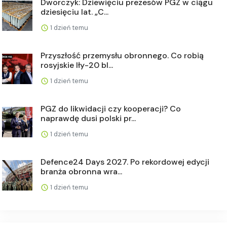
Dworczyk: Dziewięciu prezesów PGZ w ciągu
dziesięciu lat. „C...
1 dzień temu
Przyszłość przemysłu obronnego. Co robią
rosyjskie Iły-20 bl...
1 dzień temu
PGZ do likwidacji czy kooperacji? Co
naprawdę dusi polski pr...
1 dzień temu
Defence24 Days 2027. Po rekordowej edycji
branża obronna wra...
1 dzień temu