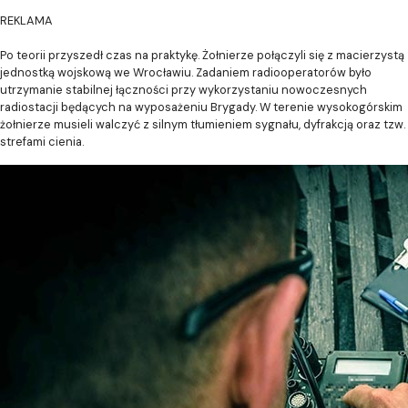
REKLAMA
Po teorii przyszedł czas na praktykę. Żołnierze połączyli się z macierzystą
jednostką wojskową we Wrocławiu. Zadaniem radiooperatorów było
utrzymanie stabilnej łączności przy wykorzystaniu nowoczesnych
radiostacji będących na wyposażeniu Brygady. W terenie wysokogórskim
żołnierze musieli walczyć z silnym tłumieniem sygnału, dyfrakcją oraz tzw.
strefami cienia.