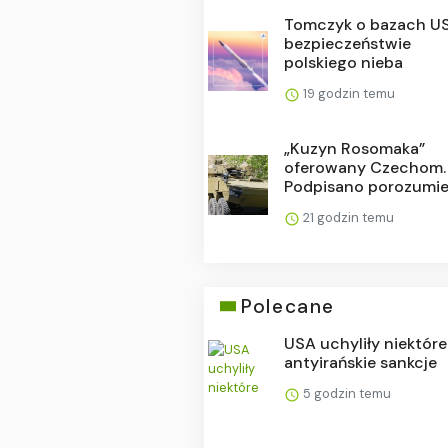
Tomczyk o bazach US
bezpieczeństwie
polskiego nieba
19 godzin temu
„Kuzyn Rosomaka”
oferowany Czechom.
Podpisano porozumie
21 godzin temu
Polecane
USA uchyliły niektóre
antyirańskie sankcje
5 godzin temu