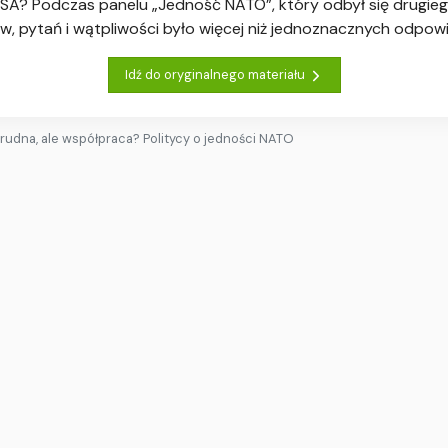
 USA? Podczas panelu „Jedność NATO”, który odbył się drugie
, pytań i wątpliwości było więcej niż jednoznacznych odpowi
Idź do oryginalnego materiału
trudna, ale współpraca? Politycy o jedności NATO