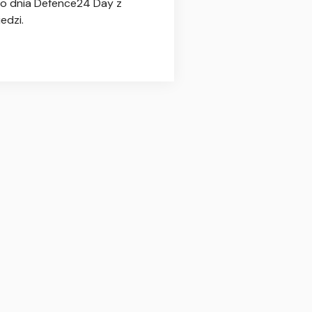
go dnia Defence24 Day z
edzi.