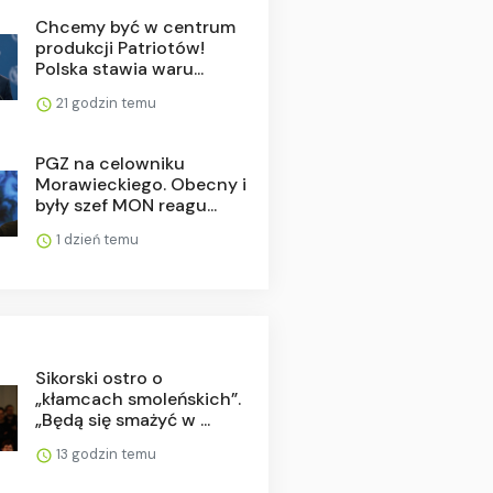
Chcemy być w centrum
produkcji Patriotów!
Polska stawia waru...
21 godzin temu
PGZ na celowniku
Morawieckiego. Obecny i
były szef MON reagu...
1 dzień temu
Sikorski ostro o
„kłamcach smoleńskich”.
„Będą się smażyć w ...
13 godzin temu