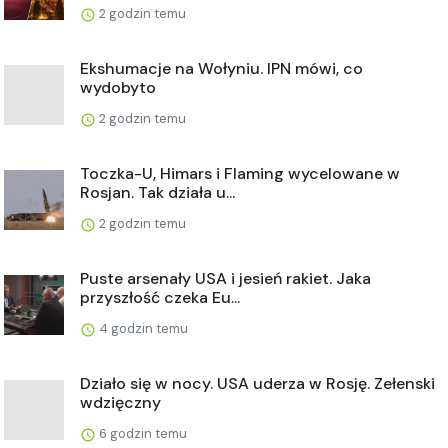
2 godzin temu
Ekshumacje na Wołyniu. IPN mówi, co
wydobyto
2 godzin temu
Toczka-U, Himars i Flaming wycelowane w
Rosjan. Tak działa u...
2 godzin temu
Puste arsenały USA i jesień rakiet. Jaka
przyszłość czeka Eu...
4 godzin temu
Działo się w nocy. USA uderza w Rosję. Zełenski
wdzięczny
6 godzin temu