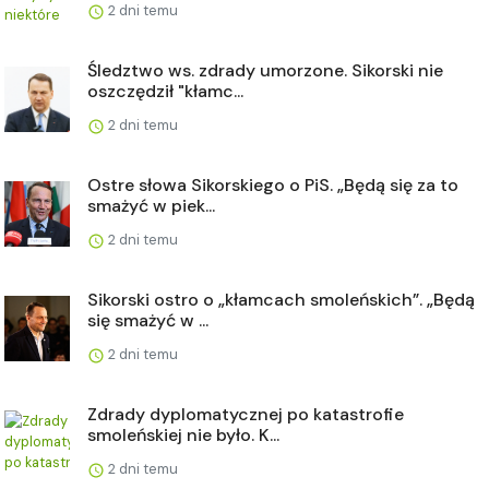
2 dni temu
Śledztwo ws. zdrady umorzone. Sikorski nie
oszczędził "kłamc...
2 dni temu
Ostre słowa Sikorskiego o PiS. „Będą się za to
smażyć w piek...
2 dni temu
Sikorski ostro o „kłamcach smoleńskich”. „Będą
się smażyć w ...
2 dni temu
Zdrady dyplomatycznej po katastrofie
smoleńskiej nie było. K...
2 dni temu