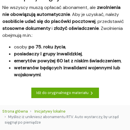
Nie wszyscy muszą opłacać abonament, ale
zwolnienia
nie obowiązują automatycznie
. Aby je uzyskać, należy
osobiście udać się do placówki pocztowej
, przedstawić
stosowne dokumenty
i
złożyć oświadczenie
. Zwolnienia
obejmują m.in.:
osoby
po 75. roku życia
,
posiadaczy I grupy inwalidzkiej
,
emerytów powyżej 60 lat z niskim świadczeniem
,
weteranów będących inwalidami wojennymi lub
wojskowymi
.
Idź do oryginalnego materiału
Strona główna
Inicjatywy lokalne
Myślisz iż unikniesz abonamentu RTV. Auto wystarczy, by urząd
sięgnął po pieniądze