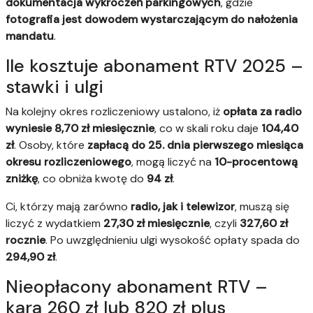
dokumentacja wykroczeń parkingowych
, gdzie
fotografia jest dowodem wystarczającym do nałożenia
mandatu
.
Ile kosztuje abonament RTV 2025 –
stawki i ulgi
Na kolejny okres rozliczeniowy ustalono, iż
opłata za radio
wyniesie 8,70 zł miesięcznie
, co w skali roku daje
104,40
zł
. Osoby, które
zapłacą do 25. dnia pierwszego miesiąca
okresu rozliczeniowego
, mogą liczyć na
10-procentową
zniżkę
, co obniża kwotę do
94 zł
.
Ci, którzy mają zarówno
radio, jak i telewizor
, muszą się
liczyć z wydatkiem
27,30 zł miesięcznie
, czyli
327,60 zł
rocznie
. Po uwzględnieniu ulgi wysokość opłaty spada do
294,90 zł
.
Nieopłacony abonament RTV –
kara 260 zł lub 820 zł plus