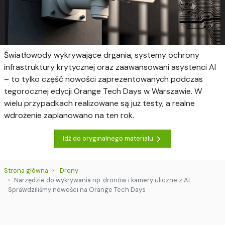
Światłowody wykrywające drgania, systemy ochrony
infrastruktury krytycznej oraz zaawansowani asystenci AI
– to tylko część nowości zaprezentowanych podczas
tegorocznej edycji Orange Tech Days w Warszawie. W
wielu przypadkach realizowane są już testy, a realne
wdrożenie zaplanowano na ten rok.
Idź do oryginalnego materiału
Strona główna
Drony
Narzędzie do wykrywania np. dronów i kamery uliczne z AI.
Sprawdziliśmy nowości na Orange Tech Days