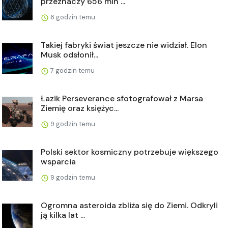
przeznaczy 656 mln ...
6 godzin temu
Takiej fabryki świat jeszcze nie widział. Elon
Musk odsłonił...
7 godzin temu
Łazik Perseverance sfotografował z Marsa
Ziemię oraz księżyc...
9 godzin temu
Polski sektor kosmiczny potrzebuje większego
wsparcia
9 godzin temu
Ogromna asteroida zbliża się do Ziemi. Odkryli
ją kilka lat ...