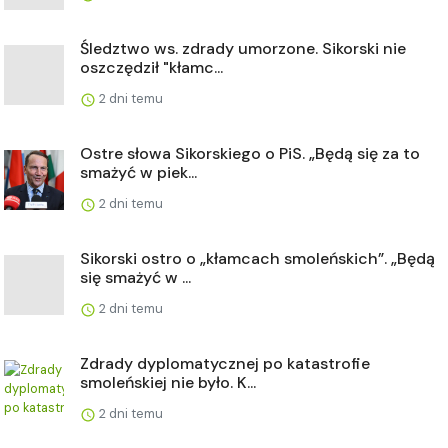
Śledztwo ws. zdrady umorzone. Sikorski nie
oszczędził "kłamc...
2 dni temu
Ostre słowa Sikorskiego o PiS. „Będą się za to
smażyć w piek...
2 dni temu
Sikorski ostro o „kłamcach smoleńskich”. „Będą
się smażyć w ...
2 dni temu
Zdrady dyplomatycznej po katastrofie
smoleńskiej nie było. K...
2 dni temu