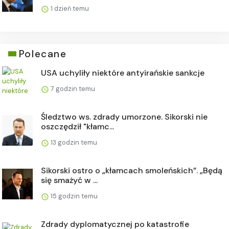
1 dzień temu
Polecane
USA uchyliły niektóre antyirańskie sankcje
7 godzin temu
Śledztwo ws. zdrady umorzone. Sikorski nie
oszczędził "kłamc...
13 godzin temu
Sikorski ostro o „kłamcach smoleńskich”. „Będą
się smażyć w ...
15 godzin temu
Zdrady dyplomatycznej po katastrofie