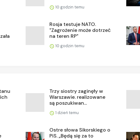
10 godzin temu
Rosja testuje NATO.
"Zagrożenie może dotrzeć
szała
na teren RP"
10 godzin temu
stanu
Trzy siostry zaginęły w
 ich
Warszawie. realizowane
są poszukiwan...
1 dzień temu
Ostre słowa Sikorskiego o
e
PiS. „Będą się za to