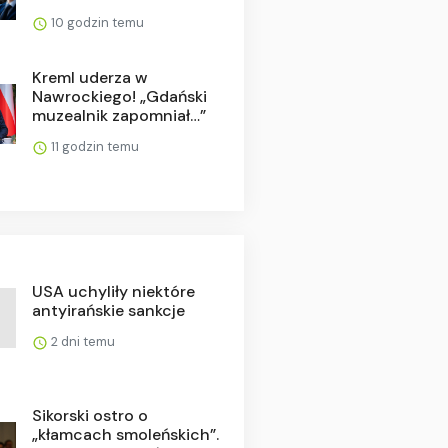
10 godzin temu
Kreml uderza w
Nawrockiego! „Gdański
muzealnik zapomniał…”
11 godzin temu
USA uchyliły niektóre
antyirańskie sankcje
2 dni temu
Sikorski ostro o
„kłamcach smoleńskich”.