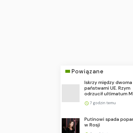
Powiązane
Iskrzy między dwoma
państwami UE. Rzym
odrzucił ultimatum Ma
7 godzin temu
Putinowi spada popa
w Rosji