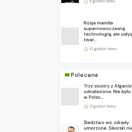
9 godzin temu
Rosja mamiła
supernowoczesną
technologią, ale usły
twar...
10 godzin temu
Polecane
Trzy siostry z Afgani
odnalezione. Nie było
w Polsc...
13 godzin temu
Śledztwo ws. zdrady
umorzone. Sikorski ni