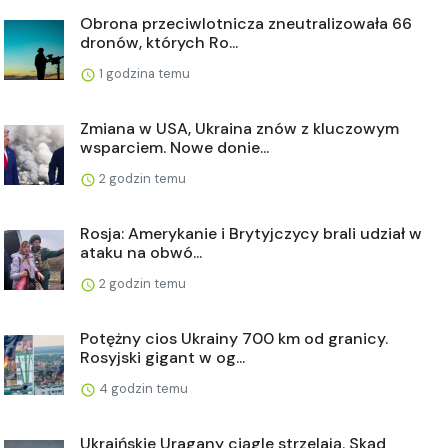
Obrona przeciwlotnicza zneutralizowała 66
dronów, których Ro...
1 godzina temu
Zmiana w USA, Ukraina znów z kluczowym
wsparciem. Nowe donie...
2 godzin temu
Rosja: Amerykanie i Brytyjczycy brali udział w
ataku na obwó...
2 godzin temu
Potężny cios Ukrainy 700 km od granicy.
Rosyjski gigant w og...
4 godzin temu
Ukraińskie Uragany ciągle strzelają. Skąd