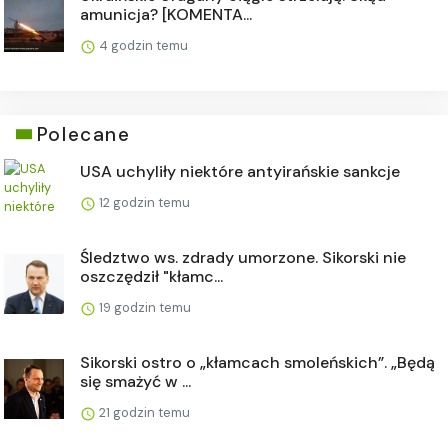
amunicja? [KOMENTA...
4 godzin temu
Polecane
USA uchyliły niektóre antyirańskie sankcje
12 godzin temu
Śledztwo ws. zdrady umorzone. Sikorski nie
oszczędził "kłamc...
19 godzin temu
Sikorski ostro o „kłamcach smoleńskich”. „Będą
się smażyć w ...
21 godzin temu