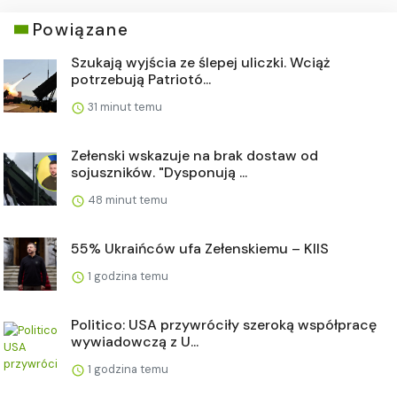
Powiązane
Szukają wyjścia ze ślepej uliczki. Wciąż
potrzebują Patriotó...
31 minut temu
Zełenski wskazuje na brak dostaw od
sojuszników. "Dysponują ...
48 minut temu
55% Ukraińców ufa Zełenskiemu – KIIS
1 godzina temu
Politico: USA przywróciły szeroką współpracę
wywiadowczą z U...
1 godzina temu