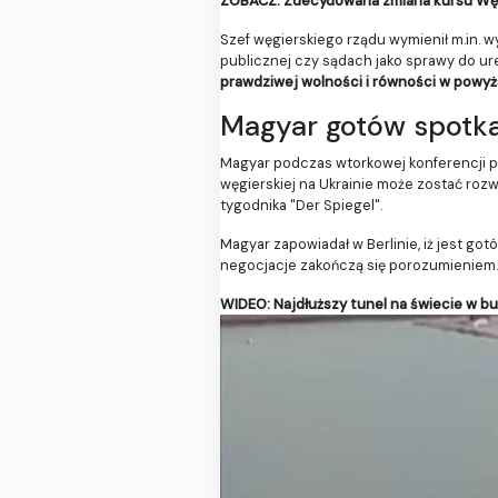
ZOBACZ: Zdecydowana zmiana kursu Węg
Szef węgierskiego rządu wymienił m.in. w
publicznej czy sądach jako sprawy do ur
prawdziwej wolności i równości w powy
Magyar gotów spotka
Magyar podczas wtorkowej konferencji p
węgierskiej na Ukrainie może zostać roz
tygodnika "Der Spiegel".
Magyar zapowiadał w Berlinie, iż jest got
negocjacje zakończą się porozumieniem.
WIDEO: Najdłuższy tunel na świecie w b