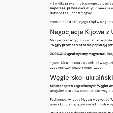
- Z wielką przyjemnością mogę ogłosić, ż
najbliższej przyszłości
, dzięki czemu nas
dotychczas - dodał Magyar.
Premier podkreślił, iż jego rząd w ciągu t
Negocjacje Kijowa z
Magyar zaznaczył, iż porozumienie może 
"
Węgry przez cały czas nie popierają pr
ZOBACZ: Sygnał wysłany Magyarowi. Rosja
- jeżeli Ukrainie uda się zamknąć wszystk
zapewnił szef węgierskiego rządu.
Węgiersko-ukraiński
Minister spraw zagranicznych Węgier An
uregulowania praw społeczności węgiersk
Pod koniec kwietnia Magyar wezwał, by "
U
prawa kulturalne, językowe, administrac