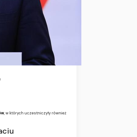
u
ów
, w których uczestniczyły również
aciu