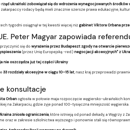
e
rząd ukraiński zobowiązał się do wdrożenia wynegocjowanych środkó
i zakarpaccy rodacy będą mieli znacznie szersze prawa edukacyjne, kultura
rzech tygodni osiągnął w tej kwestii więcej niż
gabinet Viktora Orbana przez
 UE. Peter Magyar zapowiada referen
przyczynić się do
wyrażenia przez Budapeszt zgody na otwarcie pierwsz
zyspieszenia
(przez Unię Europejską -red.)
negocjacji akcesyjnych" z Ukra
 nie oszczędza już tej części Ukrainy
ie
33 rozdziały akcesyjne w ciągu 10–15 lat
, nasz kraj przeprowadzi prawn
e konsultacje
ita Orban
ogłosiła w połowie maja rozpoczęcie węgiersko-ukraińskich kon
iej na Zakarpaciu, gdzie żyje ponad 100-tysięczna mniejszość węgierska.
kraina zniosła ograniczenia
, które istnieją od ponad dekady, a Węgrzy z Z
yjne oraz w zakresie szkolnictwa wyższego i ponownie stali się równopraw