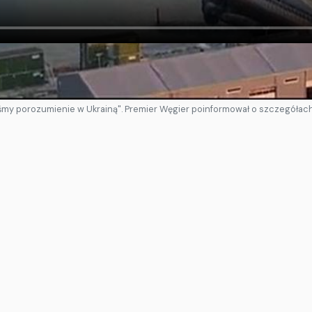
Idź do oryginalnego materiału
śmy porozumienie w Ukrainą". Premier Węgier poinformował o szczegółac