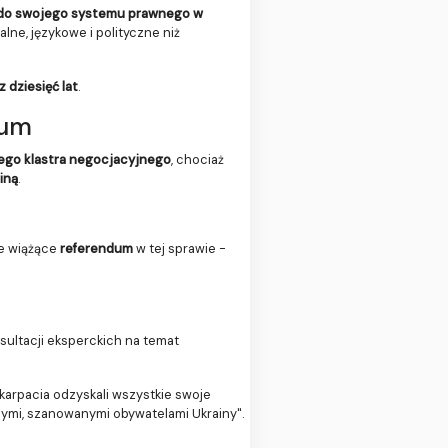
w do swojego systemu prawnego w
lne, językowe i polityczne niż
 dziesięć lat
.
dum
ego klastra negocjacyjnego
, chociaż
iną
.
ie wiążące
referendum
w tej sprawie -
sultacji eksperckich na temat
akarpacia odzyskali wszystkie swoje
nymi, szanowanymi obywatelami Ukrainy".