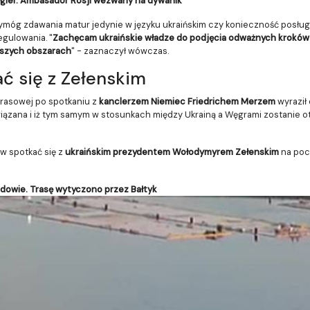
ier. Ambasador Rosji wezwany na dywanik
ymóg zdawania matur jedynie w języku ukraińskim czy konieczność posługiw
egulowania. "
Zachęcam ukraińskie władze do podjęcia odważnych kroków 
ższych obszarach
" - zaznaczył wówczas.
ć się z Zełenskim
rasowej po spotkaniu z
kanclerzem Niemiec Friedrichem Merzem
wyraził 
wiązana i iż tym samym w stosunkach między Ukrainą a Węgrami zostanie ot
ów spotkać się z
ukraińskim prezydentem Wołodymyrem Zełenskim
na pocz
udowie. Trasę wytyczono przez Bałtyk