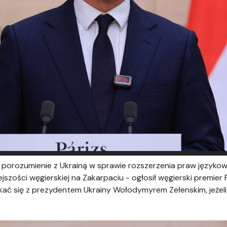
porozumienie z Ukrainą w sprawie rozszerzenia praw językow
ejszości węgierskiej na Zakarpaciu - ogłosił węgierski premie
tkać się z prezydentem Ukrainy Wołodymyrem Zełenskim, jeże