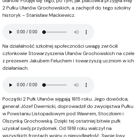
ułanów. Podjęli się tego, po tym, jak placówka przyjęła imię
2 Pułku Ułanów Grochowskich, a zachęcił do tego szkolny
historyk – Stanisław Mackiewicz.
Na działalność szkolnej społeczności uwagę zwrócili
członkowie Stowarzyszenia Ułanów Grochowskich na czele
z prezesem Jakubem Feluchem i towarzyszą uczniom w ich
działaniach.
Początki 2 Pułk Ułanów sięgają 1815 roku. Jego dowódca,
generał Józef Dwernicki, doprowadził do zwycięstwa Pułku
w Powstaniu Listopadowym pod Wawrem, Stoczkiem i
Olszynką Grochowską. Dzięki tej ostatniej bitwie pułk
uzyskał swój przydomek. Od 1918 roku walczył na
wszystkich frontach wojny o niepodległość. Swoje losy