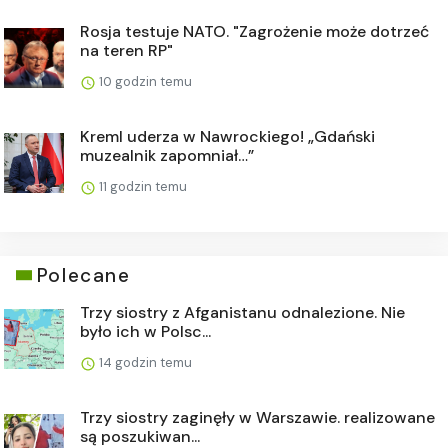
Rosja testuje NATO. "Zagrożenie może dotrzeć
na teren RP"
10 godzin temu
Kreml uderza w Nawrockiego! „Gdański
muzealnik zapomniał…”
11 godzin temu
Polecane
Trzy siostry z Afganistanu odnalezione. Nie
było ich w Polsc...
14 godzin temu
Trzy siostry zaginęły w Warszawie. realizowane
są poszukiwan...