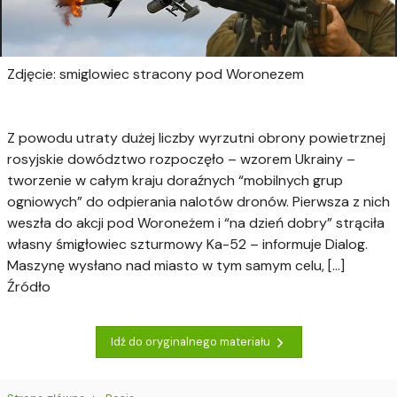
Zdjęcie: smiglowiec stracony pod Woronezem
Z powodu utraty dużej liczby wyrzutni obrony powietrznej
rosyjskie dowództwo rozpoczęło – wzorem Ukrainy –
tworzenie w całym kraju doraźnych “mobilnych grup
ogniowych” do odpierania nalotów dronów. Pierwsza z nich
weszła do akcji pod Woroneżem i “na dzień dobry” strąciła
własny śmigłowiec szturmowy Ka-52 – informuje Dialog.
Maszynę wysłano nad miasto w tym samym celu, […]
Źródło
Idź do oryginalnego materiału