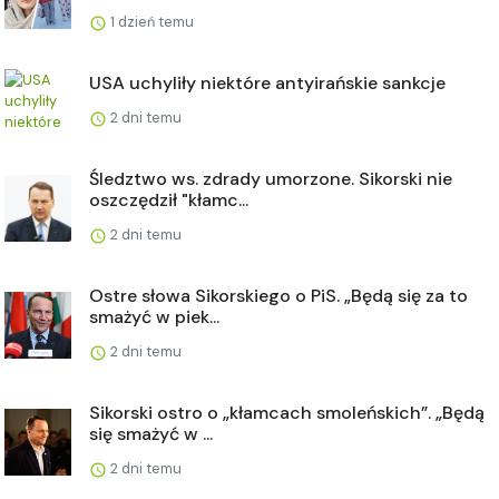
1 dzień temu
USA uchyliły niektóre antyirańskie sankcje
2 dni temu
Śledztwo ws. zdrady umorzone. Sikorski nie
oszczędził "kłamc...
2 dni temu
Ostre słowa Sikorskiego o PiS. „Będą się za to
smażyć w piek...
2 dni temu
Sikorski ostro o „kłamcach smoleńskich”. „Będą
się smażyć w ...
2 dni temu