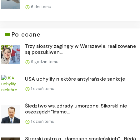
6 dni temu
Polecane
Trzy siostry zaginęły w Warszawie. realizowane
są poszukiwan...
9 godzin temu
USA uchyliły niektóre antyirańskie sankcje
1 dzień temu
Śledztwo ws. zdrady umorzone. Sikorski nie
oszczędził "kłamc...
1 dzień temu
Sikorski ostro o „kłamcach smoleńskich”. „Będą