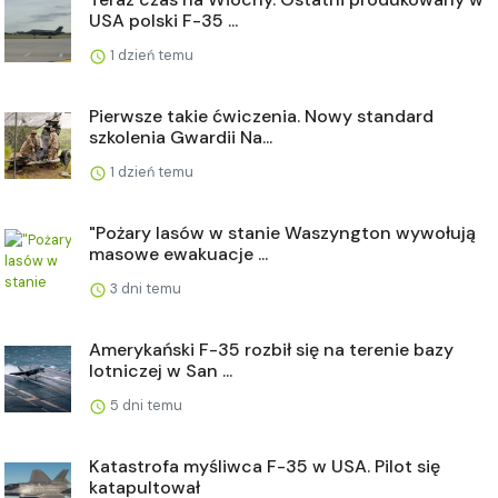
USA polski F-35 ...
1 dzień temu
Pierwsze takie ćwiczenia. Nowy standard
szkolenia Gwardii Na...
1 dzień temu
"Pożary lasów w stanie Waszyngton wywołują
masowe ewakuacje ...
3 dni temu
Amerykański F-35 rozbił się na terenie bazy
lotniczej w San ...
5 dni temu
Katastrofa myśliwca F-35 w USA. Pilot się
katapultował