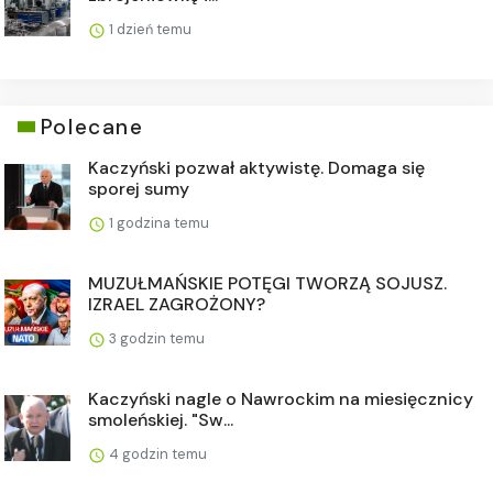
1 dzień temu
Polecane
Kaczyński pozwał aktywistę. Domaga się
sporej sumy
1 godzina temu
MUZUŁMAŃSKIE POTĘGI TWORZĄ SOJUSZ.
IZRAEL ZAGROŻONY?
3 godzin temu
Kaczyński nagle o Nawrockim na miesięcznicy
smoleńskiej. "Sw...
4 godzin temu