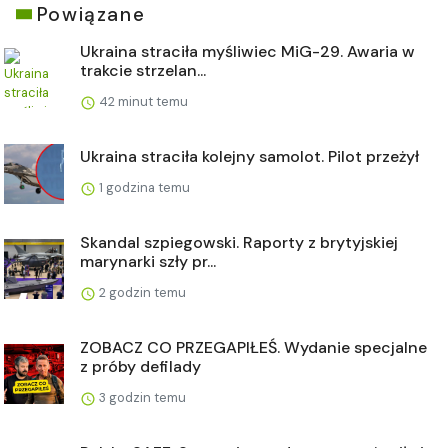
Powiązane
Ukraina straciła myśliwiec MiG-29. Awaria w
trakcie strzelan...
42 minut temu
Ukraina straciła kolejny samolot. Pilot przeżył
1 godzina temu
Skandal szpiegowski. Raporty z brytyjskiej
marynarki szły pr...
2 godzin temu
ZOBACZ CO PRZEGAPIŁEŚ. Wydanie specjalne
z próby defilady
3 godzin temu