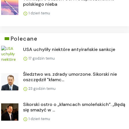
polskiego nieba
1 dzień temu
Polecane
USA uchyliły niektóre antyirańskie sankcje
17 godzin temu
Śledztwo ws. zdrady umorzone. Sikorski nie
oszczędził "kłamc...
23 godzin temu
Sikorski ostro o „kłamcach smoleńskich”. „Będą
się smażyć w ...
1 dzień temu