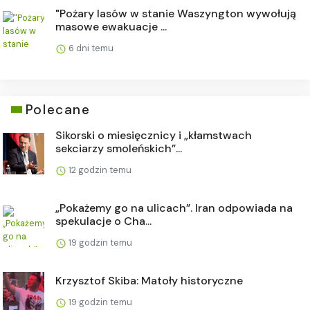
"Pożary lasów w stanie Waszyngton wywołują
masowe ewakuacje ...
6 dni temu
Polecane
Sikorski o miesięcznicy i „kłamstwach
sekciarzy smoleńskich”...
12 godzin temu
„Pokażemy go na ulicach”. Iran odpowiada na
spekulacje o Cha...
19 godzin temu
Krzysztof Skiba: Matoły historyczne
19 godzin temu