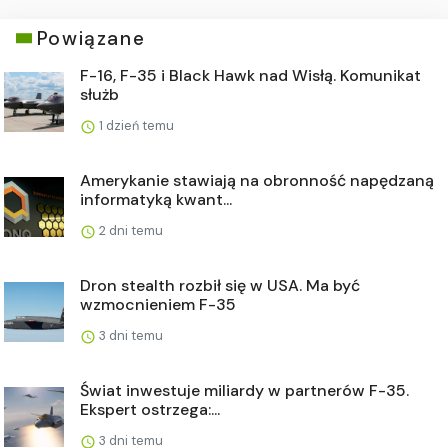
Powiązane
F-16, F-35 i Black Hawk nad Wisłą. Komunikat
służb
1 dzień temu
Amerykanie stawiają na obronność napędzaną
informatyką kwant...
2 dni temu
Dron stealth rozbił się w USA. Ma być
wzmocnieniem F-35
3 dni temu
Świat inwestuje miliardy w partnerów F-35.
Ekspert ostrzega:...
3 dni temu