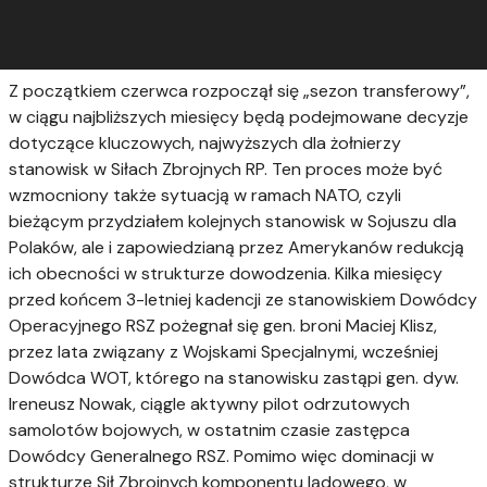
Z początkiem czerwca rozpoczął się „sezon transferowy”,
w ciągu najbliższych miesięcy będą podejmowane decyzje
dotyczące kluczowych, najwyższych dla żołnierzy
stanowisk w Siłach Zbrojnych RP.
Ten proces może być
wzmocniony także sytuacją w ramach NATO, czyli
bieżącym przydziałem kolejnych stanowisk w Sojuszu dla
Polaków, ale i zapowiedzianą przez Amerykanów redukcją
ich obecności w strukturze dowodzenia. Kilka miesięcy
przed końcem 3-letniej kadencji ze stanowiskiem Dowódcy
Operacyjnego RSZ pożegnał się gen. broni Maciej Klisz,
przez lata związany z Wojskami Specjalnymi, wcześniej
Dowódca WOT, którego na stanowisku zastąpi gen. dyw.
Ireneusz Nowak, ciągle aktywny pilot odrzutowych
samolotów bojowych, w ostatnim czasie zastępca
Dowódcy Generalnego RSZ. Pomimo więc dominacji w
strukturze Sił Zbrojnych komponentu lądowego, w