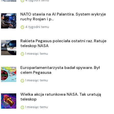
4 tygodni temu
NATO stawia na AI Palantira. System wykryje
ruchy Rosjan i p...
4 tygodni temu
Rakieta Pegasus poleciała ostatni raz. Ratuje
teleskop NASA
1 miesiąc temu
Europarlamentarzysta badał spyware. Był
celem Pegasusa
1 miesiąc temu
Wielka akcja ratunkowa NASA. Tak uratują
teleskop
1 miesiąc temu