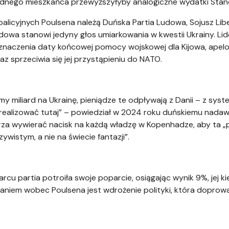
jednego mieszkańca przewyższyłyby analogiczne wydatki Sta
alicyjnych Poulsena należą Duńska Partia Ludowa, Sojusz Lib
owa stanowi jedyny głos umiarkowania w kwestii Ukrainy. Lide
naczenia daty końcowej pomocy wojskowej dla Kijowa, apelo
az sprzeciwia się jej przystąpieniu do NATO.
 miliard na Ukrainę, pieniądze te odpływają z Danii – z syste
 realizować tutaj” – powiedział w 2024 roku duńskiemu nada
rza wywierać nacisk na każdą władzę w Kopenhadze, aby ta „
ywistym, a nie na świecie fantazji”.
arcu partia potroiła swoje poparcie, osiągając wynik 9%, jej 
daniem wobec Poulsena jest wdrożenie polityki, która doprowa