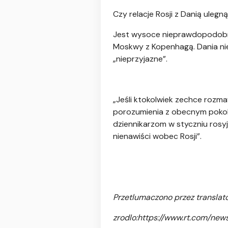
Czy relacje Rosji z Danią ulegn
Jest wysoce nieprawdopodobne,
Moskwy z Kopenhagą. Dania nie
„nieprzyjazne”.
„Jeśli ktokolwiek zechce rozma
porozumienia z obecnym pokol
dziennikarzom w styczniu rosyj
nienawiści wobec Rosji”.
Przetlumaczono przez translat
zrodlo:
https://www.rt.com/ne