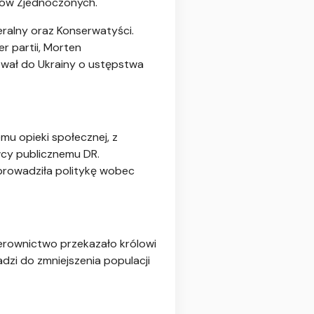
nów Zjednoczonych.
eralny oraz Konserwatyści.
r partii, Morten
wał do Ukrainy o ustępstwa
mu opieki społecznej, z
wcy publicznemu DR.
prowadziła politykę wobec
kierownictwo przekazało królowi
dzi do zmniejszenia populacji