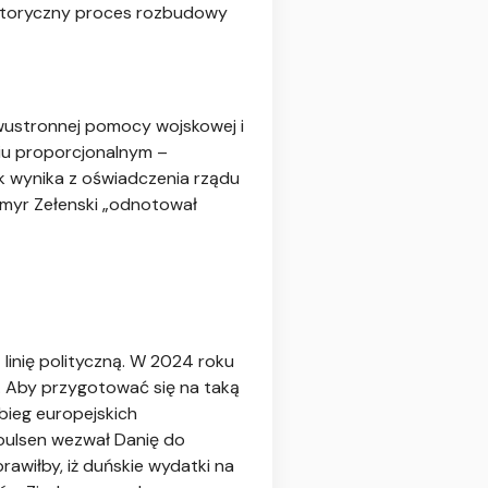
 historyczny proces rozbudowy
dwustronnej pomocy wojskowej i
ciu proporcjonalnym –
ak wynika z oświadczenia rządu
ymyr Zełenski „odnotował
inię polityczną. W 2024 roku
”. Aby przygotować się na taką
bieg europejskich
oulsen wezwał Danię do
awiłby, iż duńskie wydatki na