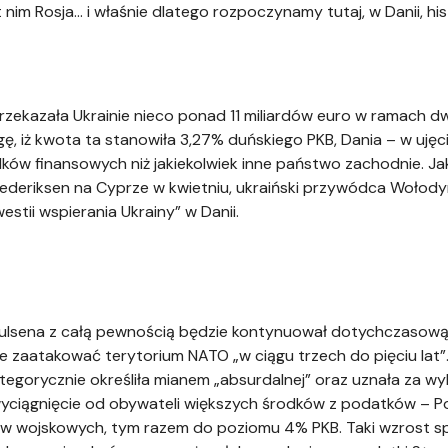
 nim Rosja... i właśnie dlatego rozpoczynamy tutaj, w Danii,
rzekazała Ukrainie nieco ponad 11 miliardów euro w ramach 
ę, iż kwota ta stanowiła 3,27% duńskiego PKB, Dania – w uję
dków finansowych niż jakiekolwiek inne państwo zachodnie. J
Frederiksen na Cyprze w kwietniu, ukraiński przywódca Wołod
tii wspierania Ukrainy” w Danii.
sena z całą pewnością będzie kontynuował dotychczasową l
że zaatakować terytorium NATO „w ciągu trzech do pięciu lat
tegorycznie określiła mianem „absurdalnej” oraz uznała za wy
yciągnięcie od obywateli większych środków z podatków – P
w wojskowych, tym razem do poziomu 4% PKB. Taki wzrost spr