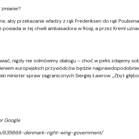
ą zmianie?
 aby przekazanie władzy z rąk Frederiksen do rąk Poulsena zm
 posiada w tej chwili ambasadora w Rosji, a przez Kreml uzn
wiać, nigdy nie odmówimy dialogu – choć w pełni zdajemy sobi
eniem europejskich przywódców będzie najprawdopodobniej 
ski minister spraw zagranicznych Siergiej Ławrow. „Zbyt głębo
or Google
ws/639868-denmark-right-wing-government/