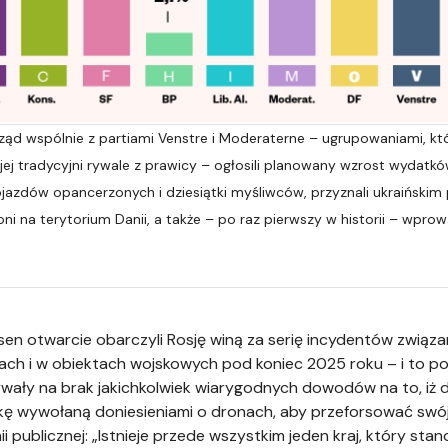
rząd wspólnie z partiami Venstre i Moderaterne – ugrupowaniami, k
jej tradycyjni rywale z prawicy – ​​ogłosili planowany wzrost wyda
pojazdów opancerzonych i dziesiątki myśliwców, przyznali ukraiński
 na terytorium Danii, a także – po raz pierwszy w historii – wpro
ulsen otwarcie obarczyli Rosję winą za serię incydentów zwią
kach i w obiektach wojskowych pod koniec 2025 roku – i to 
wały na brak jakichkolwiek wiarygodnych dowodów na to, iż dr
kę wywołaną doniesieniami o dronach, aby przeforsować swó
 publicznej: „Istnieje przede wszystkim jeden kraj, który stan