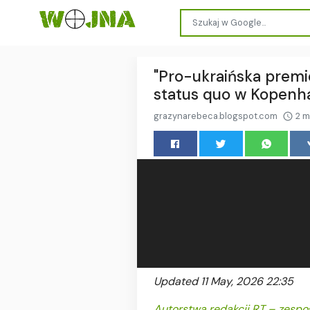
"Pro-ukraińska premie
status quo w Kopenh
grazynarebeca.blogspot.com
2 m
Updated 11 May, 2026 22:35
Autorstwa redakcji RT – zespo