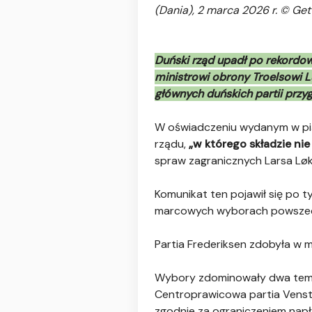
(Dania), 2 marca 2026 r. © Ge
Duński rząd upadł po rekordo
ministrowi obrony Troelsowi L
głównych duńskich partii przyg
W oświadczeniu wydanym w pią
rządu,
„w którego składzie nie
spraw zagranicznych Larsa Lø
Komunikat ten pojawił się po t
marcowych wyborach powszechn
Partia Frederiksen zdobyła w 
Wybory zdominowały dwa tematy
Centroprawicowa partia Venst
zgodnie za ograniczeniem nap