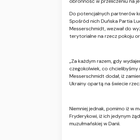
obronność w przeliczeniu na 
Do potencjalnych partnerów ko
Spośród nich Duńska Partia Lud
Messerschmidt, wezwał do wyz
terytorialne na rzecz pokoju or
„Za każdym razem, gdy wydajemy
czegokolwiek, co chcielibyśmy
Messerschmidt dodał, iż zamie
Ukrainy opartą na świecie rzecz
Niemniej jednak, pomimo iż w m
Fryderykowi, iż ich jedynym żą
muzułmańskiej w Danii.