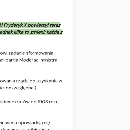
 Fryderyk X powierzył teraz
nak kilka to zmieni: każda z
nowi zadanie sformowania
ani partia Moderaci ministra
rmowania rządu po uzyskaniu w
ci bezwzględnej).
jaldemokratów od 1903 roku.
mussena opowiadają się
 domaga się odbierania