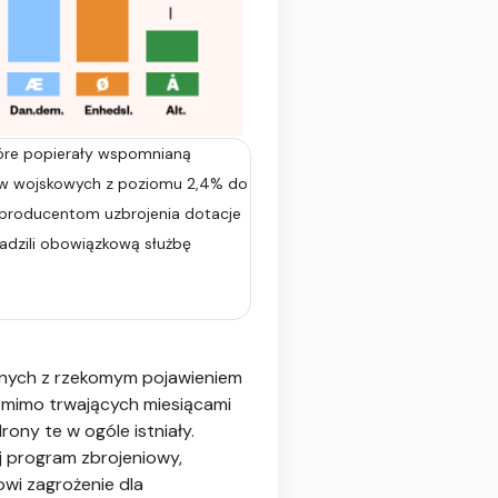
tóre popierały wspomnianą
tków wojskowych z poziomu 2,4% do
m producentom uzbrojenia dotacje
wadzili obowiązkową służbę
zanych z rzekomym pojawieniem
pomimo trwających miesiącami
ony te w ogóle istniały.
j program zbrojeniowy,
owi zagrożenie dla