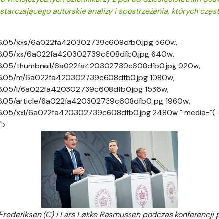
ostarczającego autorskie analizy i spostrzeżenia, których czę
2026.05/xxs/6a022fa420302739c608dfb0.jpg 560w,
2026.05/xs/6a022fa420302739c608dfb0.jpg 640w,
2026.05/thumbnail/6a022fa420302739c608dfb0.jpg 920w,
2026.05/m/6a022fa420302739c608dfb0.jpg 1080w,
2026.05/l/6a022fa420302739c608dfb0.jpg 1536w,
026.05/article/6a022fa420302739c608dfb0.jpg 1960w,
026.05/xxl/6a022fa420302739c608dfb0.jpg 2480w " media="(-
">
e Frederiksen (C) i Lars Løkke Rasmussen podczas konferencj