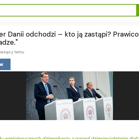
r Danii odchodzi – kto ją zastąpi? Prawic
adze."
iesięcy temu
łu wielojęzycznych dziennikarzy z ponad dziesięcioletnim do