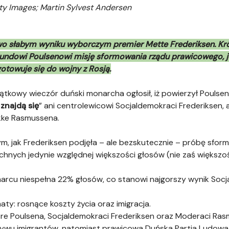
tty Images; Martin Sylvest Andersen
wo słabym wyniku wyborczym premier Mette Frederiksen. Król
undowi Poulsenowi misję sformowania rządu prawicowego, jed
otowuje się do wojny z Rosją.
tkowy wieczór duński monarcha ogłosił, iż powierzył Poulse
 znajdą się
” ani centrolewicowi Socjaldemokraci Frederiksen, 
kke Rasmussena.
ym, jak Frederiksen podjęła – ale bezskutecznie – próbę sfo
ych jedynie względnej większości głosów (nie zaś większoś
marcu niespełna 22% głosów, co stanowi najgorszy wynik Soc
: rosnące koszty życia oraz imigracja.
re Poulsena, Socjaldemokraci Frederiksen oraz Moderaci Ras
ływu imigrantów, natomiast prawicowa Duńska Partia Ludowa