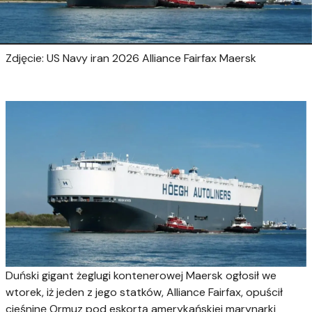
Zdjęcie: US Navy iran 2026 Alliance Fairfax Maersk
Duński gigant żeglugi kontenerowej Maersk ogłosił we
wtorek, iż jeden z jego statków, Alliance Fairfax, opuścił
cieśninę Ormuz pod eskortą amerykańskiej marynarki