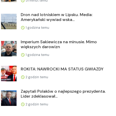
51 minut temu
Dron nad lotniskiem w Lipsku. Media:
Amerykański wywiad wska...
1 godzina temu
Imperium Sakiewicza na minusie. Mimo
większych darowizn
1 godzina temu
ROKITA: NAWROCKI MA STATUS GWIAZDY
2 godzin temu
Zapytali Polaków o najlepszego prezydenta.
Lider zdeklasował...
2 godzin temu