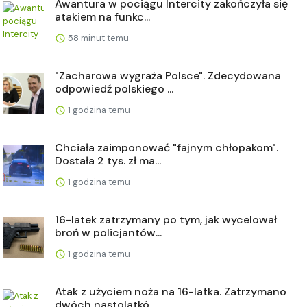
Awantura w pociągu Intercity zakończyła się
atakiem na funkc...
58 minut temu
"Zacharowa wygraża Polsce". Zdecydowana
odpowiedź polskiego ...
1 godzina temu
Chciała zaimponować "fajnym chłopakom".
Dostała 2 tys. zł ma...
1 godzina temu
16-latek zatrzymany po tym, jak wycelował
broń w policjantów...
1 godzina temu
Atak z użyciem noża na 16-latka. Zatrzymano
dwóch nastolatkó...