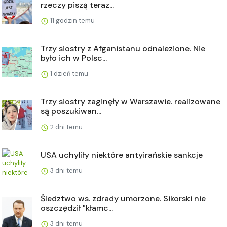
rzeczy piszą teraz...
11 godzin temu
Trzy siostry z Afganistanu odnalezione. Nie
było ich w Polsc...
1 dzień temu
Trzy siostry zaginęły w Warszawie. realizowane
są poszukiwan...
2 dni temu
USA uchyliły niektóre antyirańskie sankcje
3 dni temu
Śledztwo ws. zdrady umorzone. Sikorski nie
oszczędził "kłamc...
3 dni temu