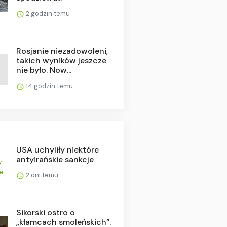
2 godzin temu
Rosjanie niezadowoleni,
takich wyników jeszcze
nie było. Now...
14 godzin temu
USA uchyliły niektóre
antyirańskie sankcje
2 dni temu
Sikorski ostro o
„kłamcach smoleńskich”.