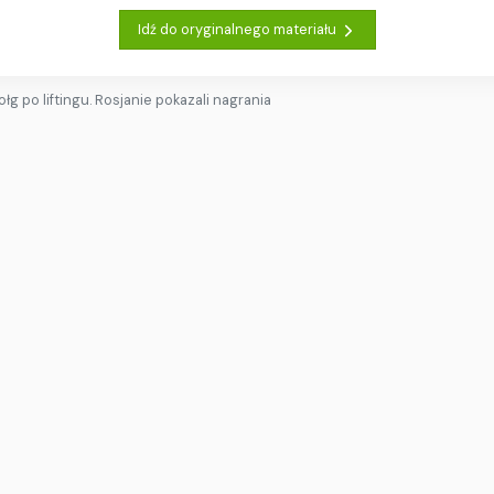
Idź do oryginalnego materiału
łg po liftingu. Rosjanie pokazali nagrania