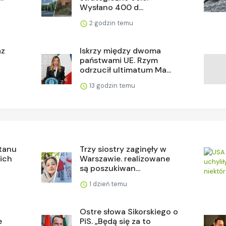
Wysłano 400 d...
2 godzin temu
az
Iskrzy między dwoma
państwami UE. Rzym
odrzucił ultimatum Ma...
13 godzin temu
stanu
Trzy siostry zaginęły w
 ich
Warszawie. realizowane
są poszukiwan...
1 dzień temu
Ostre słowa Sikorskiego o
e
PiS. „Będą się za to