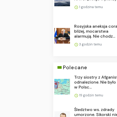
1 godzina temu
Rosyjska aneksja cor
bliżej, mocarstwa
alarmują. Nie chodz...
3 godzin temu
Polecane
Trzy siostry z Afgani
odnalezione. Nie było
w Polsc...
19 godzin temu
Śledztwo ws. zdrady
umorzone. Sikorski ni