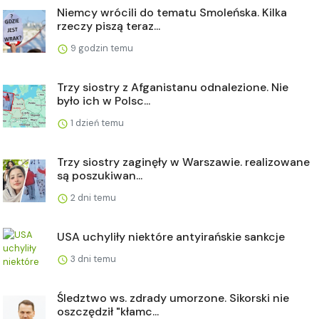
Niemcy wrócili do tematu Smoleńska. Kilka
rzeczy piszą teraz...
9 godzin temu
Trzy siostry z Afganistanu odnalezione. Nie
było ich w Polsc...
1 dzień temu
Trzy siostry zaginęły w Warszawie. realizowane
są poszukiwan...
2 dni temu
USA uchyliły niektóre antyirańskie sankcje
3 dni temu
Śledztwo ws. zdrady umorzone. Sikorski nie
oszczędził "kłamc...