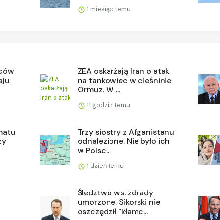
1 miesiąc temu
mców
ZEA oskarżają Iran o atak
aju
na tankowiec w cieśninie
Ormuz. W ...
11 godzin temu
matu
Trzy siostry z Afganistanu
zy
odnalezione. Nie było ich
w Polsc...
1 dzień temu
Śledztwo ws. zdrady
umorzone. Sikorski nie
oszczędził "kłamc...