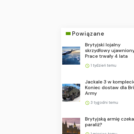
Powiązane
Brytyjski lojalny
skrzydłowy ujawniony
Prace trwały 4 lata
1 tydzień temu
Jackale 3 w kompleci
Koniec dostaw dla Bri
Army
3 tygodni temu
Brytyjską armię czek
paraliż?
1 miesiąc temu