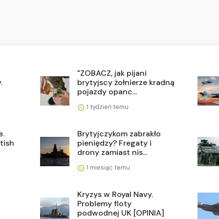
"ZOBACZ, jak pijani
.
brytyjscy żołnierze kradną
pojazdy opanc...
1 tydzień temu
e.
Brytyjczykom zabrakło
tish
pieniędzy? Fregaty i
drony zamiast nis...
1 miesiąc temu
a
Kryzys w Royal Navy.
Problemy floty
podwodnej UK [OPINIA]