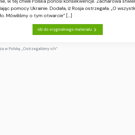
nie, w tej chwili Polska ponosi konsekwencje. Zacharowa stwier
lając pomocy Ukrainie. Dodała, iż Rosja ostrzegała. „O wszystk
Było. Mówiliśmy o tym otwarcie” […]
Idź do oryginalnego materiału
za w Polskę. „Ostrzegaliśmy ich”