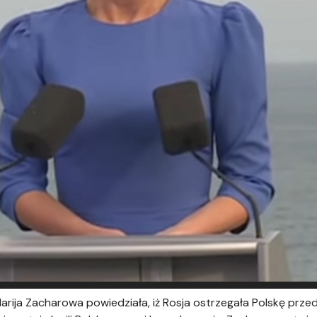
arija Zacharowa powiedziała, iż Rosja ostrzegała Polskę prz