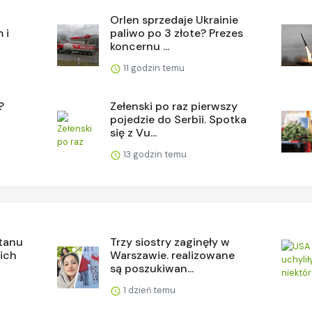
Orlen sprzedaje Ukrainie
 i
paliwo po 3 złote? Prezes
koncernu ...
11 godzin temu
?
Zełenski po raz pierwszy
pojedzie do Serbii. Spotka
się z Vu...
13 godzin temu
stanu
Trzy siostry zaginęły w
 ich
Warszawie. realizowane
są poszukiwan...
1 dzień temu