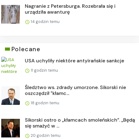
Nagranie z Petersburga. Rozebrała się i
urządziła awanturę
14 godzin temu
Polecane
USA uchyliły niektóre antyirańskie sankcje
11 godzin temu
Śledztwo ws. zdrady umorzone. Sikorski nie
oszczędził "kłamc...
18 godzin temu
Sikorski ostro o „kłamcach smoleńskich”. „Będą
się smażyć w ...
20 godzin temu